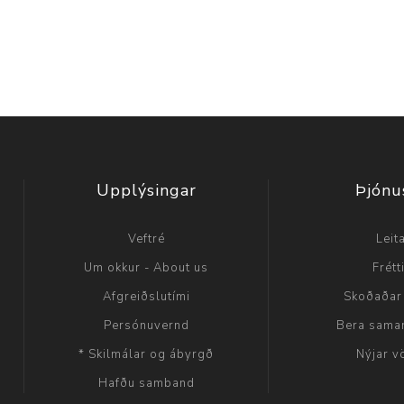
Upplýsingar
Þjónu
Veftré
Leit
Um okkur - About us
Frétt
Afgreiðslutími
Skoðaðar
Persónuvernd
Bera sama
* Skilmálar og ábyrgð
Nýjar v
Hafðu samband