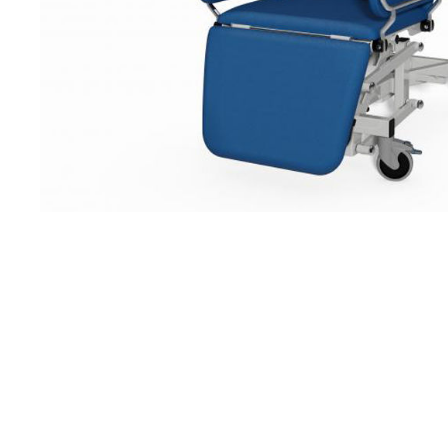
Brjóstaaðgerðir
Þrýstingsvörur
Rýmingarsala