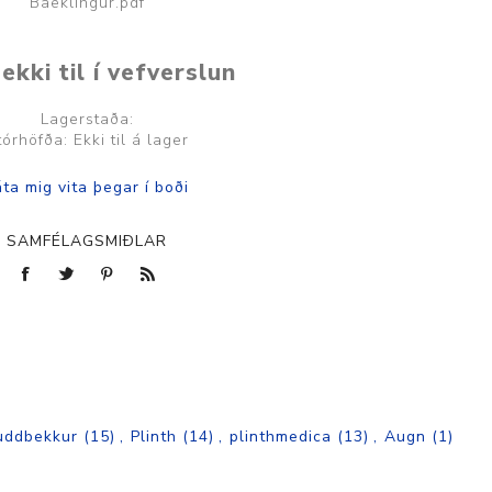
Baeklingur.pdf
ekki til í vefverslun
Lagerstaða:
tórhöfða: Ekki til á lager
SAMFÉLAGSMIÐLAR
uddbekkur
(15)
,
Plinth
(14)
,
plinthmedica
(13)
,
Augn
(1)