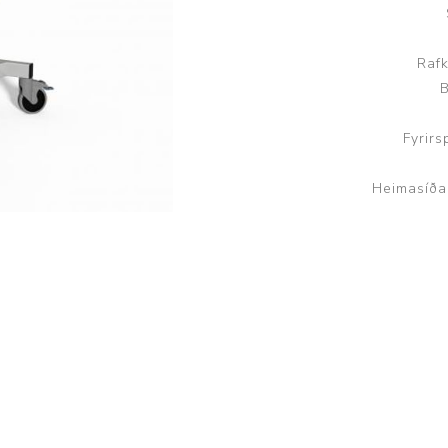
Brjóstaaðgerðir og þrýstingsvörur
Rúm og húsgögn
Stóma og þvagle
Rafk
Rúm
Stómavörur
B
Dýnur
Þvagleggir
Fyrirs
Húsgögn
Aukabúnaður
Heimasíða
Legusáravarnir