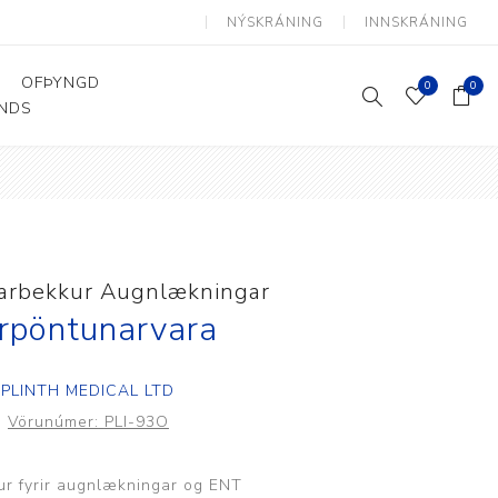
NÝSKRÁNING
INNSKRÁNING
OFÞYNGD
0
0
ANDS
Þjálfun og endurhæfing
Hjálpartæki
Flutningshjálpartæki
Gönguhjálpartæki
arbekkur Augnlækningar
Smáhjálpartæki
rpöntunarvara
Vinnuborð og sérhæfðir
stólar
PLINTH MEDICAL LTD
Vörunúmer:
PLI-93O
r fyrir augnlækningar og ENT