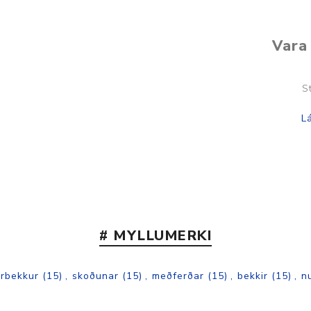
Vara 
S
# MYLLUMERKI
rbekkur
(15)
,
skoðunar
(15)
,
meðferðar
(15)
,
bekkir
(15)
,
n