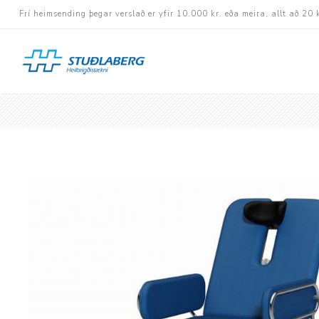
Frí heimsending þegar verslað er yfir 10.000 kr. eða meira, allt að 20 
Hjólastólar
Aukabúnaður
Aflbúnaður og handhj
Fastramma hjólastóla
Rafknúnir hjólastólar
Rafskutlur
Krossramma hjólastól
Sessur