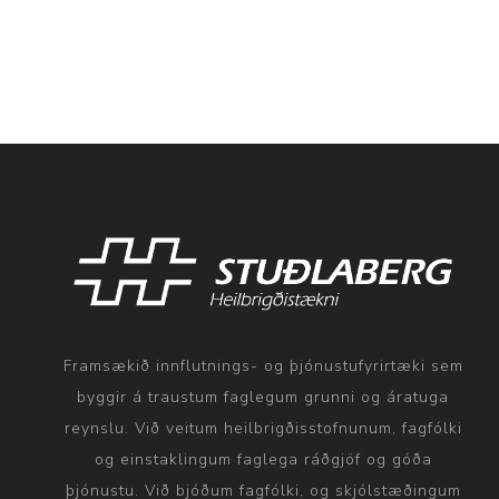
Framsækið innflutnings- og þjónustufyrirtæki sem
byggir á traustum faglegum grunni og áratuga
reynslu. Við veitum heilbrigðisstofnunum, fagfólki
og einstaklingum faglega ráðgjöf og góða
þjónustu. Við bjóðum fagfólki, og skjólstæðingum