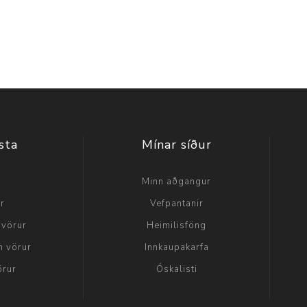
sta
Mínar síður
a
Minn aðgangur
ir
Vefpantanir
 vörur
Heimilisföng
n vörur
Innkaupakarfa
örur
Óskalisti