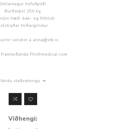
Stillanlegur höfuðpúði
ggir
Heilbrigðisstofnanir
Burðarþol 250 kg
núin hæð, bak- og fóthluti
Innréttingar, vagnar og
ólstraðar hliðargrindur
borð
Rekstrarvörur
purnir sendist á
anna@stb.is
Skoðunar- og
meðferðarbekkir
 framleiðanda
Plinthmedical.com
Smátæki
Þrýstingsvafningar
Veldu staðsetningu
Viðhengi: