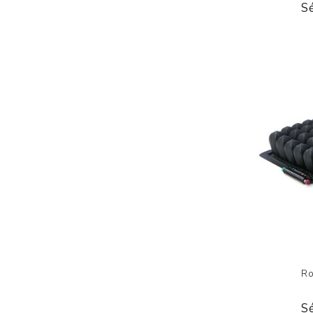
S
Ro
S