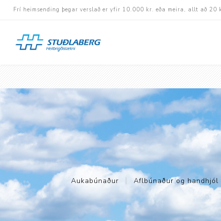
Frí heimsending þegar verslað er yfir 10.000 kr. eða meira, allt að 20 
Hjólastólar
Aukabúnaður
Aflbúnaður og handhj
Fastramma hjólastóla
Rafknúnir hjólastólar
Rafskutlur
Aukabúnaður
Aflbúnaður og handhjól
Krossramma hjólastól
Sessur