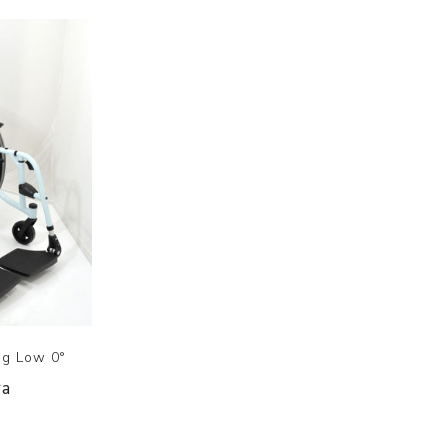
ng Low 0°
ra