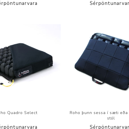
érpöntunarvara
Sérpöntunarva
ho Quadro Select
Roho þunn sessa í sæti eða
stól
érpöntunarvara
Sérpöntunarva