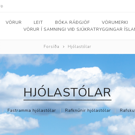
kg.
VÖRUR
LEIT
BÓKA RÁÐGJÖF
VÖRUMERKI
VÖRUR Í SAMNINGI VIÐ SJÚKRATRYGGINGAR ÍSL
Forsíða
Hjólastólar
Bað- og salernishjálpartæki
Baðker og lyftarar
Þjálfunarhjól
ól
Bað- og salernisstólar
Skynörvun
r
Salernisupphækkun og
Sérhæfð þríhjól
HJÓLASTÓLAR
stoðir
Bað- og skiptiborð
Fastramma hjólastólar
Rafknúnir hjólastólar
Rafsku
ar