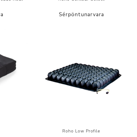
ra
Sérpöntunarvara
e
Roho Low Profile