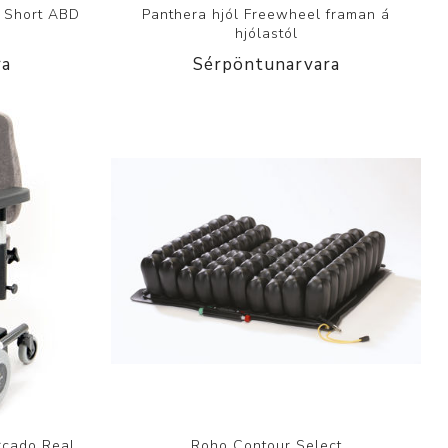
3 Short ABD
Panthera hjól Freewheel framan á
hjólastól
ra
Sérpöntunarvara
ercado Real
Roho Contour Select