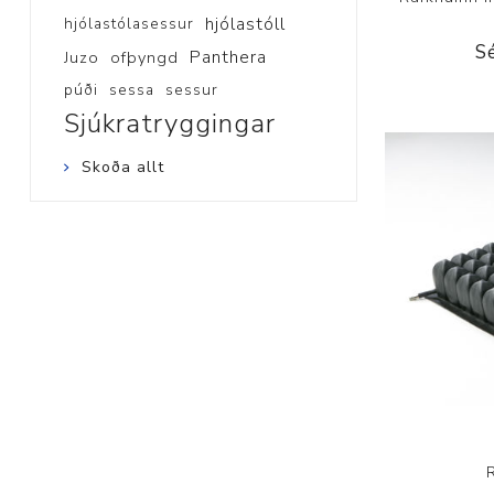
hjólastóll
hjólastólasessur
S
Panthera
Juzo
ofþyngd
púði
sessa
sessur
Sjúkratryggingar
Skoða allt