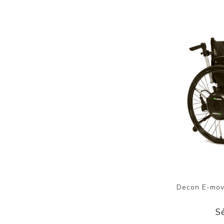
Decon E-move
S