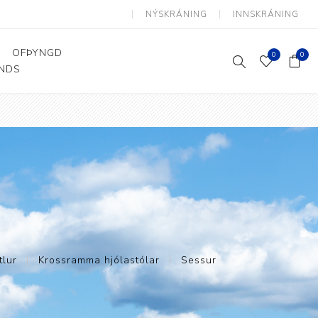
NÝSKRÁNING
INNSKRÁNING
OFÞYNGD
0
0
ANDS
Þjálfun og endurhæfing
Hjálpartæki
Flutningshjálpartæki
Gönguhjálpartæki
Smáhjálpartæki
Vinnuborð og sérhæfðir
stólar
tlur
Krossramma hjólastólar
Sessur