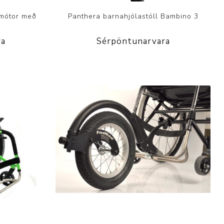
rmótor með
Panthera barnahjólastóll Bambino 3
ra
Sérpöntunarvara