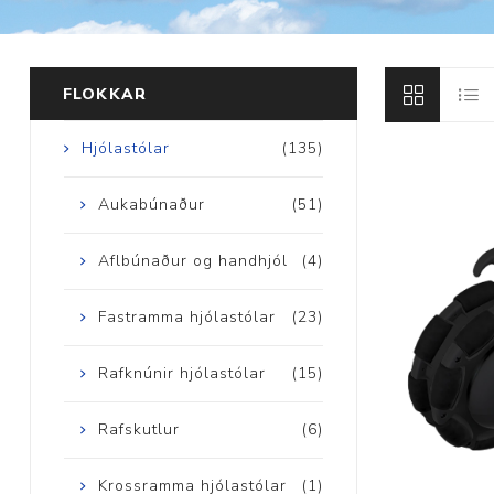
Brjóstaaðgerðir
FLOKKAR
Þrýstingsvörur
Hjólastólar
(135)
Aukabúnaður
(51)
Aflbúnaður og handhjól
(4)
Fastramma hjólastólar
(23)
Rýmingarsala
Rafknúnir hjólastólar
(15)
Rafskutlur
(6)
Krossramma hjólastólar
(1)