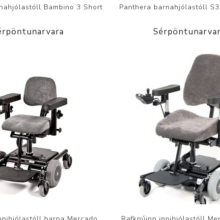
nahjólastóll Bambino 3 Short
Panthera barnahjólastóll S
érpöntunarvara
Sérpöntunarva
nnihjólastóll barna Mercado
Rafknúinn innihjólastóll M