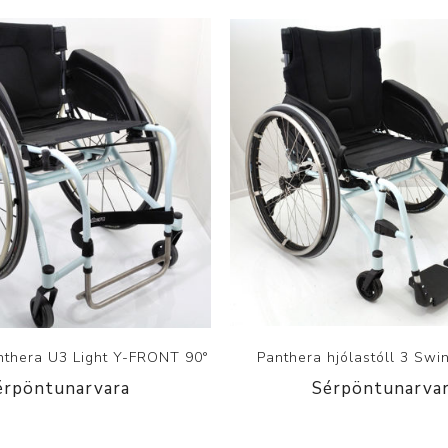
anthera U3 Light Y-FRONT 90°
Panthera hjólastóll 3 Swi
érpöntunarvara
Sérpöntunarva