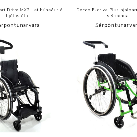
art Drive MX2+ aflbúnaður á
Decon E-drive Plus hjálpa
hjólastóla
stýripinna
érpöntunarvara
Sérpöntunarva