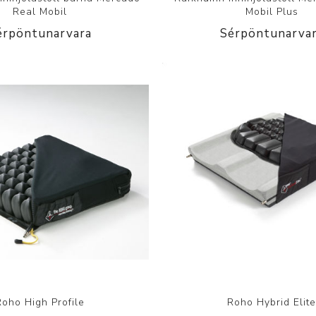
Real Mobil
Mobil Plus
érpöntunarvara
Sérpöntunarva
Roho High Profile
Roho Hybrid Elit