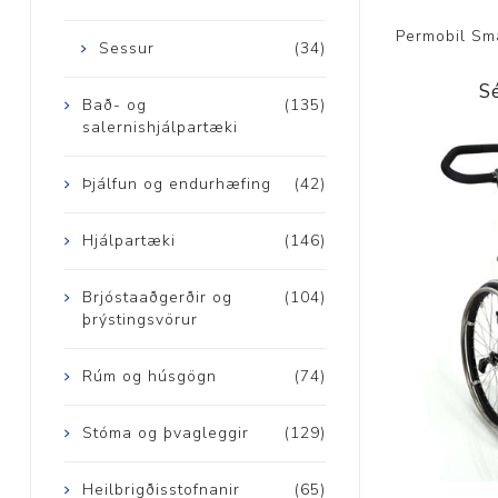
Permobil Sm
Sessur
(34)
S
Bað- og
(135)
salernishjálpartæki
Þjálfun og endurhæfing
(42)
Hjálpartæki
(146)
Brjóstaaðgerðir og
(104)
þrýstingsvörur
Rúm og húsgögn
(74)
Stóma og þvagleggir
(129)
Heilbrigðisstofnanir
(65)