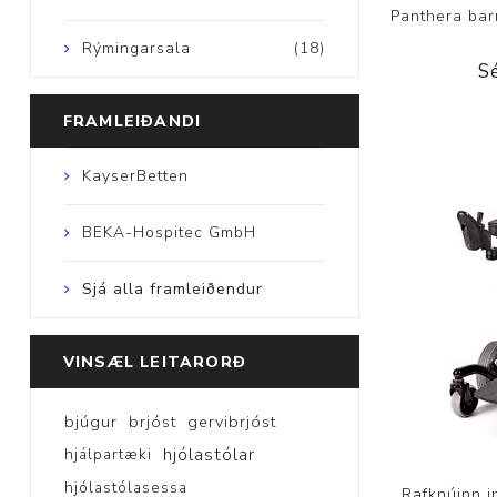
Panthera bar
Rýmingarsala
(18)
S
FRAMLEIÐANDI
KayserBetten
BEKA-Hospitec GmbH
Sjá alla framleiðendur
VINSÆL LEITARORÐ
bjúgur
brjóst
gervibrjóst
hjólastólar
hjálpartæki
hjólastólasessa
Rafknúinn i