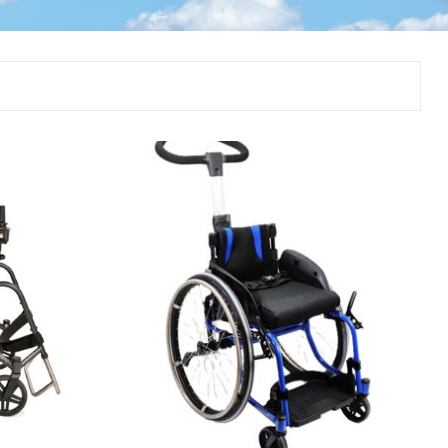
ggir
Heilbrigðisstofnanir
Innréttingar, vagnar og
borð
Rekstrarvörur
Skoðunar- og
meðferðarbekkir
Smátæki
Þrýstingsvafningar