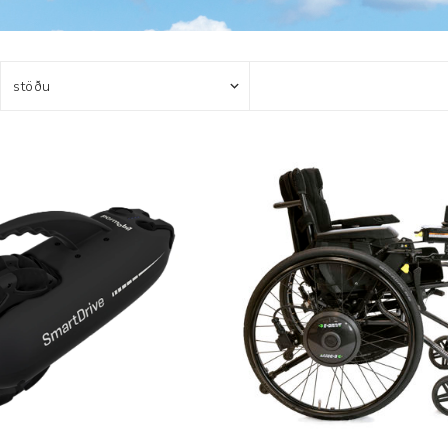
Brjóstaaðgerðir og þrýstingsvörur
Rúm og húsgögn
Stóma og þvagle
Rúm
Stómavörur
Dýnur
Þvagleggir
Húsgögn
Aukabúnaður
Legusáravarnir