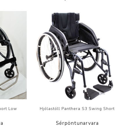
hort Low
Hjólastóll Panthera S3 Swing Short
ra
Sérpöntunarvara