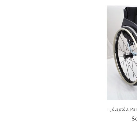
Hjólastóll P
S