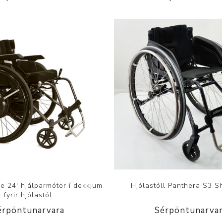
 24' hjálparmótor í dekkjum
Hjólastóll Panthera S3 S
fyrir hjólastól
érpöntunarvara
Sérpöntunarva