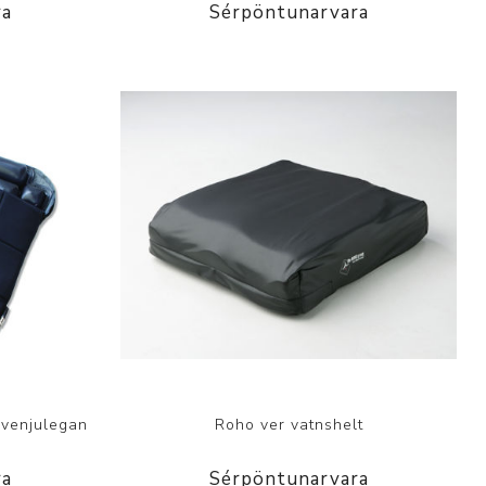
ra
Sérpöntunarvara
 venjulegan
Roho ver vatnshelt
ra
Sérpöntunarvara