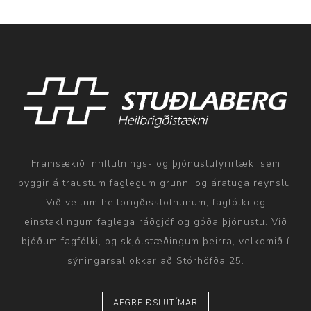
Framsækið innflutnings- og þjónustufyrirtæki sem
byggir á traustum faglegum grunni og áratuga reynslu.
Við veitum heilbrigðisstofnunum, fagfólki og
einstaklingum faglega ráðgjöf og góða þjónustu. Við
bjóðum fagfólki, og skjólstæðingum þeirra, velkomið í
sýningarsal okkar að Stórhöfða 25.
AFGREIÐSLUTÍMAR