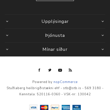
Upplýsingar
Þjónusta
Mínar síður
Powered by
nopCommerce
Stuðlaberg heilbrigðistækni ehf - stb@stb.is - 569 3180 -
Kennitala: 520116-0360 - VSK-nr: 130042