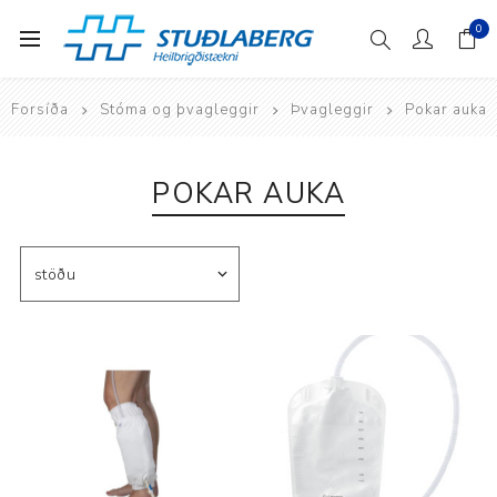
0
Forsíða
Stóma og þvagleggir
Þvagleggir
Pokar auka
POKAR AUKA