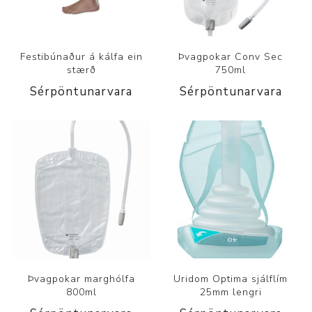
Festibúnaður á kálfa ein
Þvagpokar Conv Sec
stærð
750ml
Sérpöntunarvara
Sérpöntunarvara
Þvagpokar marghólfa
Uridom Optima sjálflím
800ml
25mm lengri