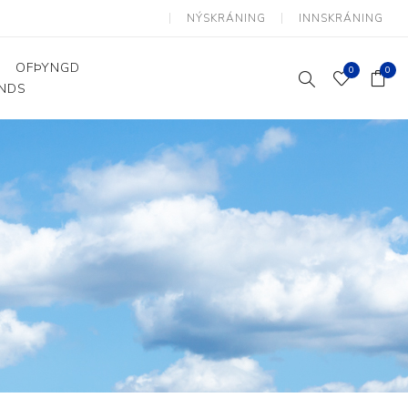
NÝSKRÁNING
INNSKRÁNING
OFÞYNGD
0
0
ANDS
Þjálfun og endurhæfing
Hjálpartæki
Flutningshjálpartæki
Gönguhjálpartæki
Smáhjálpartæki
Vinnuborð og sérhæfðir
stólar