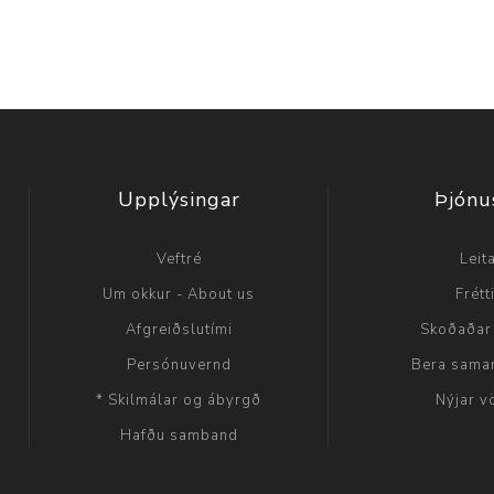
Upplýsingar
Þjónu
Veftré
Leit
Um okkur - About us
Frétt
Afgreiðslutími
Skoðaðar
Persónuvernd
Bera sama
* Skilmálar og ábyrgð
Nýjar v
Hafðu samband