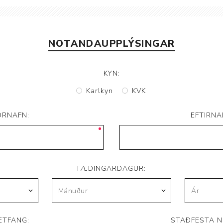
Brjóstaaðgerðir og þrýstingsvörur
Rúm og húsgögn
Stóma og þvagle
Rúm
Stómavörur
NOTANDAUPPLÝSINGAR
Dýnur
Þvagleggir
Húsgögn
KYN:
Aukabúnaður
Karlkyn
KVK
Legusáravarnir
ORNAFN:
EFTIRNA
FÆÐINGARDAGUR:
ETFANG:
STAÐFESTA N