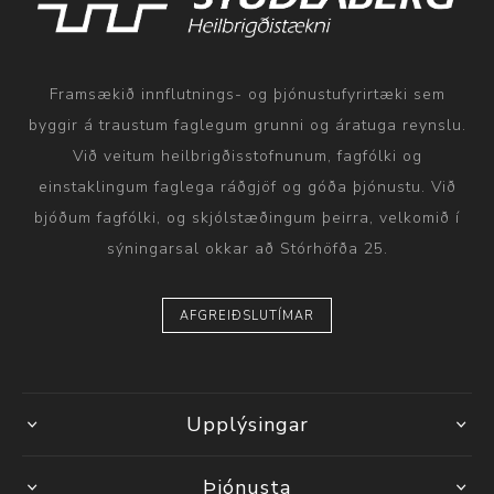
Framsækið innflutnings- og þjónustufyrirtæki sem
byggir á traustum faglegum grunni og áratuga reynslu.
Við veitum heilbrigðisstofnunum, fagfólki og
einstaklingum faglega ráðgjöf og góða þjónustu. Við
bjóðum fagfólki, og skjólstæðingum þeirra, velkomið í
sýningarsal okkar að Stórhöfða 25.
AFGREIÐSLUTÍMAR
Upplýsingar
Þjónusta