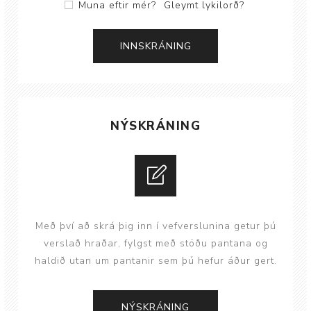
Muna eftir mér?
Gleymt lykilorð?
NÝSKRÁNING
Með því að skrá þig inn í vefverslunina getur þú
verslað hraðar, fylgst með stöðu pantana og
haldið utan um pantanir sem þú hefur áður gert.