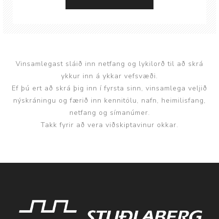
Vinsamlegast sláið inn netfang og lykilorð til að skrá
ykkur inn á ykkar vefsvæði.
Ef þú ert að skrá þig inn í fyrsta sinn, vinsamlega veljið
nýskráningu og færið inn kennitölu, nafn, heimilisfang,
netfang og símanúmer.
Takk fyrir að vera viðskiptavinur okkar.