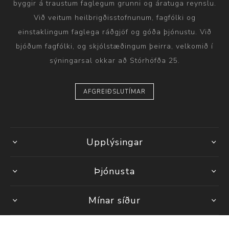
byggir á traustum faglegum grunni og áratuga reynslu.
Við veitum heilbrigðisstofnunum, fagfólki og
einstaklingum faglega ráðgjöf og góða þjónustu. Við
bjóðum fagfólki, og skjólstæðingum þeirra, velkomið í
sýningarsal okkar að Stórhöfða 25.
AFGREIÐSLUTÍMAR
Upplýsingar
Þjónusta
Mínar síður