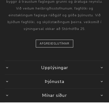
byggir á traustum faglegum grunni og áratuga reynslu.
Við veitum heilbrigðisstofnunum, fagfólki og
einstaklingum faglega ráðgjöf og góða þjónustu. Við
bjóðum fagfólki, og skjólstæðingum þeirra, velkomið í
sýningarsal okkar að Stórhöfða 25.
AFGREIÐSLUTÍMAR
Upplýsingar
Þjónusta
Mínar síður