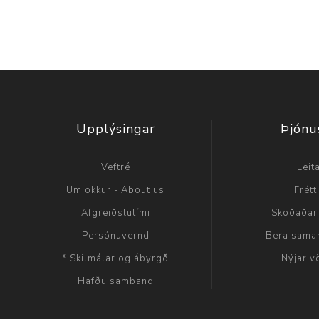
Upplýsingar
Þjónu
Veftré
Leit
Um okkur - About us
Frétt
Afgreiðslutími
Skoðaðar
Persónuvernd
Bera sama
* Skilmálar og ábyrgð
Nýjar v
Hafðu samband