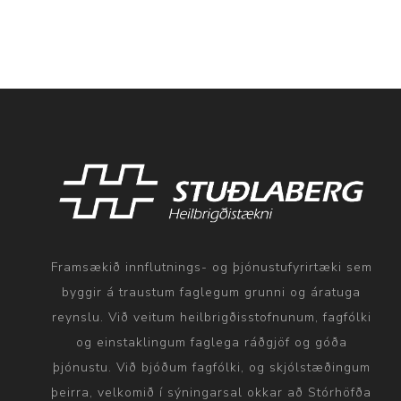
Framsækið innflutnings- og þjónustufyrirtæki sem
byggir á traustum faglegum grunni og áratuga
reynslu. Við veitum heilbrigðisstofnunum, fagfólki
og einstaklingum faglega ráðgjöf og góða
þjónustu. Við bjóðum fagfólki, og skjólstæðingum
þeirra, velkomið í sýningarsal okkar að Stórhöfða