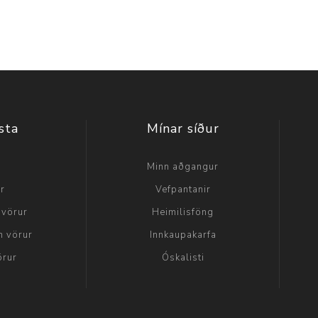
sta
Mínar síður
a
Minn aðgangur
ir
Vefpantanir
 vörur
Heimilisföng
n vörur
Innkaupakarfa
örur
Óskalisti