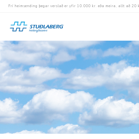
Frí heimsending þegar verslað er yfir 10.000 kr. eða meira, allt að 20 
Hjólastólar
Aukabúnaður
Aflbúnaður og handhj
Fastramma hjólastóla
Rafknúnir hjólastólar
Rafskutlur
Krossramma hjólastól
Sessur