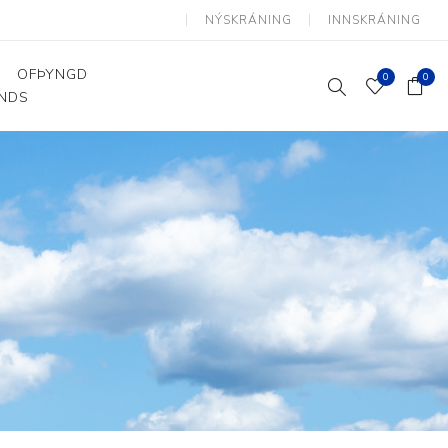
NÝSKRÁNING
INNSKRÁNING
OFÞYNGD
0
0
ANDS
Þjálfun og endurhæfing
Hjálpartæki
Flutningshjálpartæki
Gönguhjálpartæki
Smáhjálpartæki
Vinnuborð og sérhæfðir
stólar