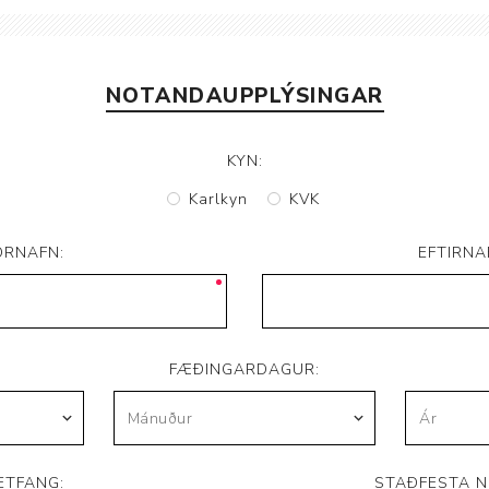
Brjóstaaðgerðir og þrýstingsvörur
Rúm og húsgögn
Stóma og þvagle
Rúm
Stómavörur
NOTANDAUPPLÝSINGAR
Dýnur
Þvagleggir
Húsgögn
KYN:
Aukabúnaður
Karlkyn
KVK
Legusáravarnir
ORNAFN:
EFTIRNA
FÆÐINGARDAGUR:
ETFANG:
STAÐFESTA N