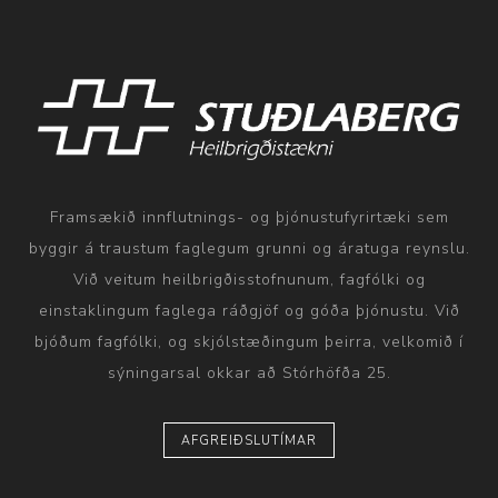
Framsækið innflutnings- og þjónustufyrirtæki sem
byggir á traustum faglegum grunni og áratuga reynslu.
Við veitum heilbrigðisstofnunum, fagfólki og
einstaklingum faglega ráðgjöf og góða þjónustu. Við
bjóðum fagfólki, og skjólstæðingum þeirra, velkomið í
sýningarsal okkar að Stórhöfða 25.
AFGREIÐSLUTÍMAR