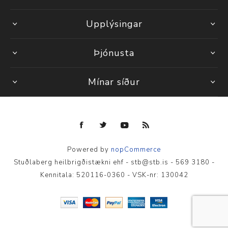
Upplýsingar
Þjónusta
Mínar síður
Powered by
nopCommerce
Stuðlaberg heilbrigðistækni ehf - stb@stb.is - 569 3180 -
Kennitala: 520116-0360 - VSK-nr: 130042