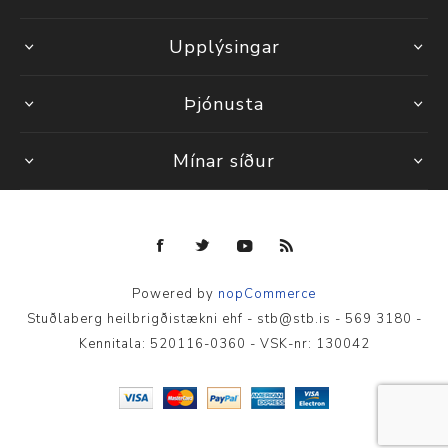
Upplýsingar
Þjónusta
Mínar síður
Powered by
nopCommerce
Stuðlaberg heilbrigðistækni ehf - stb@stb.is - 569 3180 -
Kennitala: 520116-0360 - VSK-nr: 130042