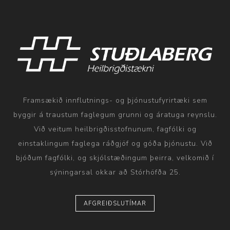
Framsækið innflutnings- og þjónustufyrirtæki sem
byggir á traustum faglegum grunni og áratuga reynslu.
Við veitum heilbrigðisstofnunum, fagfólki og
einstaklingum faglega ráðgjöf og góða þjónustu. Við
bjóðum fagfólki, og skjólstæðingum þeirra, velkomið í
sýningarsal okkar að Stórhöfða 25.
AFGREIÐSLUTÍMAR