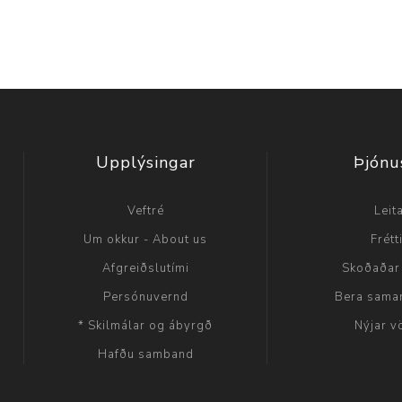
Upplýsingar
Þjónu
Veftré
Leit
Um okkur - About us
Frétt
Afgreiðslutími
Skoðaðar
Persónuvernd
Bera sama
* Skilmálar og ábyrgð
Nýjar v
Hafðu samband