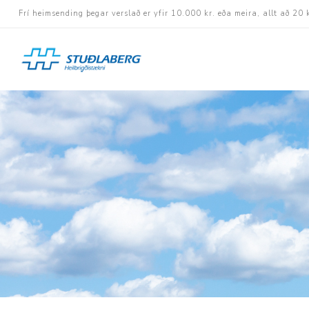
Frí heimsending þegar verslað er yfir 10.000 kr. eða meira, allt að 20 
Hjólastólar
Aukabúnaður
Aflbúnaður og handhj
Fastramma hjólastóla
Rafknúnir hjólastólar
Rafskutlur
Krossramma hjólastól
Sessur