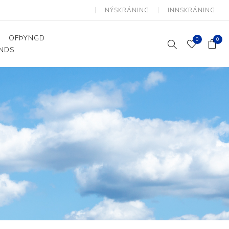
NÝSKRÁNING
INNSKRÁNING
OFÞYNGD
0
0
ANDS
Þjálfun og endurhæfing
Hjálpartæki
Flutningshjálpartæki
Gönguhjálpartæki
Smáhjálpartæki
Vinnuborð og sérhæfðir
stólar