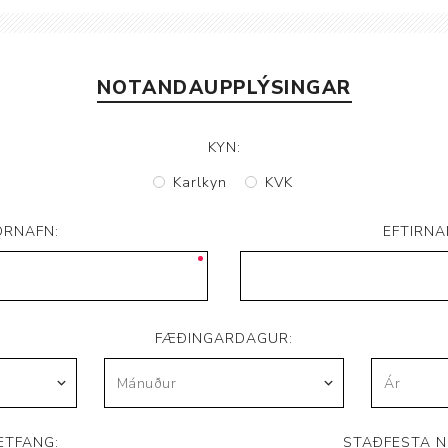
Brjóstaaðgerðir og þrýstingsvörur
Rúm og húsgögn
Stóma og þvagle
Rúm
Stómavörur
NOTANDAUPPLÝSINGAR
Dýnur
Þvagleggir
Húsgögn
KYN:
Aukabúnaður
Karlkyn
KVK
Legusáravarnir
ORNAFN:
EFTIRNA
FÆÐINGARDAGUR:
ETFANG:
STAÐFESTA N