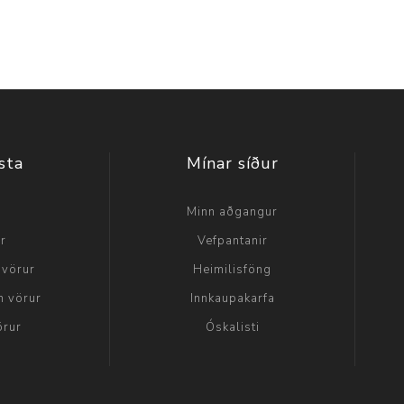
sta
Mínar síður
a
Minn aðgangur
ir
Vefpantanir
 vörur
Heimilisföng
n vörur
Innkaupakarfa
örur
Óskalisti