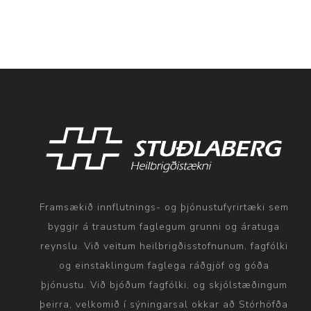
Framsækið innflutnings- og þjónustufyrirtæki sem
byggir á traustum faglegum grunni og áratuga
reynslu. Við veitum heilbrigðisstofnunum, fagfólki
og einstaklingum faglega ráðgjöf og góða
þjónustu. Við bjóðum fagfólki, og skjólstæðingum
þeirra, velkomið í sýningarsal okkar að Stórhöfða