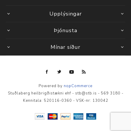
Upplýsingar
Þjónusta
Mínar síður
Powered by
nopCommerce
Stuðlaberg heilbrigðistækni ehf - stb@stb.is - 569 3180 -
Kennitala: 520116-0360 - VSK-nr: 130042