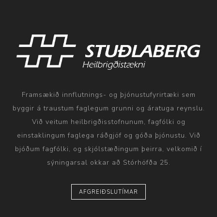
Framsækið innflutnings- og þjónustufyrirtæki sem
byggir á traustum faglegum grunni og áratuga reynslu.
Við veitum heilbrigðisstofnunum, fagfólki og
einstaklingum faglega ráðgjöf og góða þjónustu. Við
bjóðum fagfólki, og skjólstæðingum þeirra, velkomið í
sýningarsal okkar að Stórhöfða 25.
AFGREIÐSLUTÍMAR