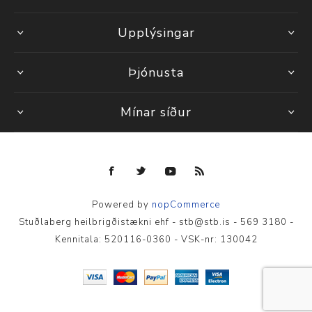
Upplýsingar
Þjónusta
Mínar síður
Powered by
nopCommerce
Stuðlaberg heilbrigðistækni ehf - stb@stb.is - 569 3180 -
Kennitala: 520116-0360 - VSK-nr: 130042