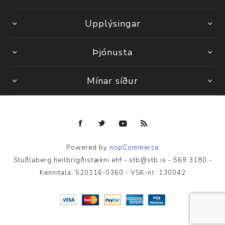
Upplýsingar
Þjónusta
Mínar síður
Powered by
nopCommerce
Stuðlaberg heilbrigðistækni ehf - stb@stb.is - 569 3180 -
Kennitala: 520116-0360 - VSK-nr: 130042