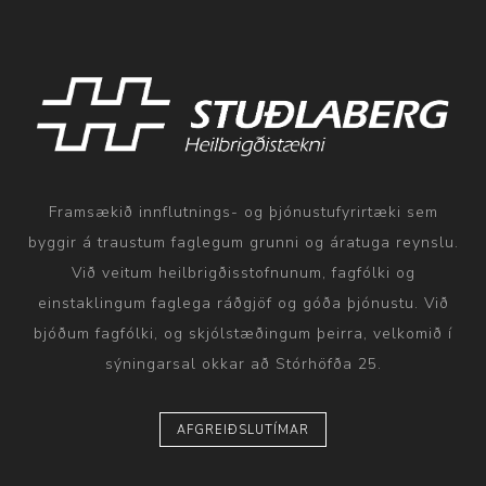
Framsækið innflutnings- og þjónustufyrirtæki sem
byggir á traustum faglegum grunni og áratuga reynslu.
Við veitum heilbrigðisstofnunum, fagfólki og
einstaklingum faglega ráðgjöf og góða þjónustu. Við
bjóðum fagfólki, og skjólstæðingum þeirra, velkomið í
sýningarsal okkar að Stórhöfða 25.
AFGREIÐSLUTÍMAR