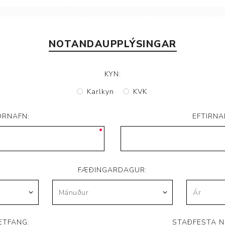
Brjóstaaðgerðir og þrýstingsvörur
Rúm og húsgögn
Stóma og þvagle
Rúm
Stómavörur
NOTANDAUPPLÝSINGAR
Dýnur
Þvagleggir
Húsgögn
KYN:
Aukabúnaður
Karlkyn
KVK
Legusáravarnir
ORNAFN:
EFTIRNA
FÆÐINGARDAGUR:
ETFANG:
STAÐFESTA N