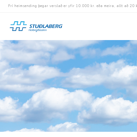
Frí heimsending þegar verslað er yfir 10.000 kr. eða meira, allt að 20 
Hjólastólar
Aukabúnaður
Aflbúnaður og handhj
Fastramma hjólastóla
Rafknúnir hjólastólar
Rafskutlur
Krossramma hjólastól
Sessur