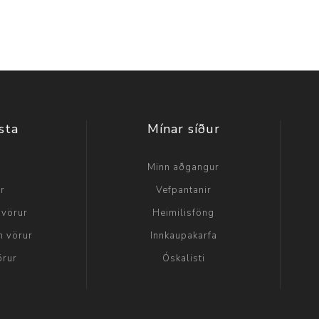
sta
Mínar síður
a
Minn aðgangur
ir
Vefpantanir
 vörur
Heimilisföng
n vörur
Innkaupakarfa
örur
Óskalisti