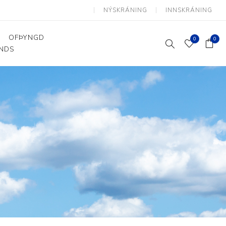
NÝSKRÁNING
INNSKRÁNING
OFÞYNGD
0
0
ANDS
Þjálfun og endurhæfing
Hjálpartæki
Flutningshjálpartæki
Gönguhjálpartæki
Smáhjálpartæki
Vinnuborð og sérhæfðir
stólar