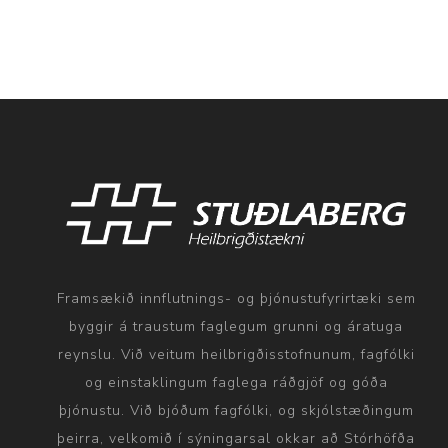
Framsækið innflutnings- og þjónustufyrirtæki sem
byggir á traustum faglegum grunni og áratuga
reynslu. Við veitum heilbrigðisstofnunum, fagfólki
og einstaklingum faglega ráðgjöf og góða
þjónustu. Við bjóðum fagfólki, og skjólstæðingum
þeirra, velkomið í sýningarsal okkar að Stórhöfða