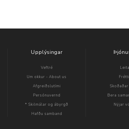
Upplýsingar
Þjónu
Veftré
Leit
Um okkur - About us
Frétt
Afgreiðslutími
Skoðaðar
Persónuvernd
Bera sama
* Skilmálar og ábyrgð
Nýjar v
Hafðu samband