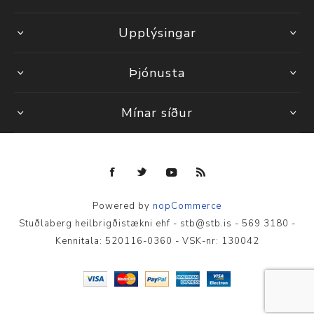
Upplýsingar
Þjónusta
Mínar síður
Powered by
nopCommerce
Stuðlaberg heilbrigðistækni ehf - stb@stb.is - 569 3180 -
Kennitala: 520116-0360 - VSK-nr: 130042