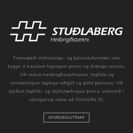
Framsækið innflutnings- og þjónustufyrirtæki sem
byggir á traustum faglegum grunni og áratuga reynslu.
Við veitum heilbrigðisstofnunum, fagfólki og
einstaklingum faglega ráðgjöf og góða þjónustu. Við
bjóðum fagfólki, og skjólstæðingum þeirra, velkomið í
sýningarsal okkar að Stórhöfða 25.
AFGREIÐSLUTÍMAR