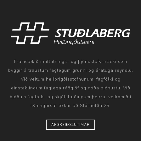
Framsækið innflutnings- og þjónustufyrirtæki sem
byggir á traustum faglegum grunni og áratuga reynslu.
Við veitum heilbrigðisstofnunum, fagfólki og
einstaklingum faglega ráðgjöf og góða þjónustu. Við
bjóðum fagfólki, og skjólstæðingum þeirra, velkomið í
sýningarsal okkar að Stórhöfða 25.
AFGREIÐSLUTÍMAR