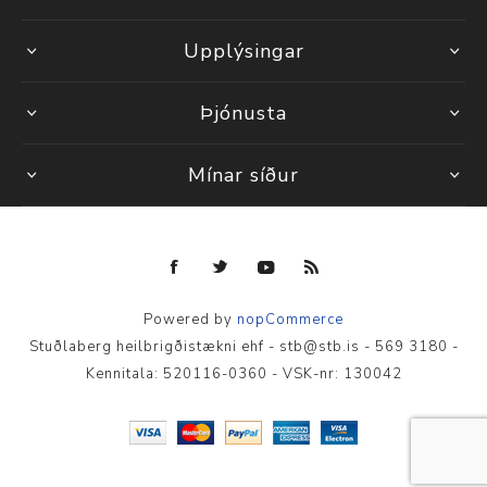
Upplýsingar
Þjónusta
Mínar síður
Powered by
nopCommerce
Stuðlaberg heilbrigðistækni ehf - stb@stb.is - 569 3180 -
Kennitala: 520116-0360 - VSK-nr: 130042