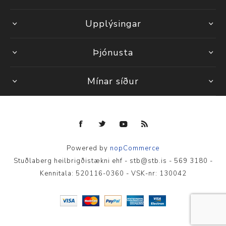
Upplýsingar
Þjónusta
Mínar síður
Powered by
nopCommerce
Stuðlaberg heilbrigðistækni ehf - stb@stb.is - 569 3180 -
Kennitala: 520116-0360 - VSK-nr: 130042