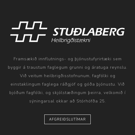
Framsækið innflutnings- og þjónustufyrirtæki sem
byggir á traustum faglegum grunni og áratuga reynslu.
Við veitum heilbrigðisstofnunum, fagfólki og
einstaklingum faglega ráðgjöf og góða þjónustu. Við
bjóðum fagfólki, og skjólstæðingum þeirra, velkomið í
sýningarsal okkar að Stórhöfða 25.
AFGREIÐSLUTÍMAR