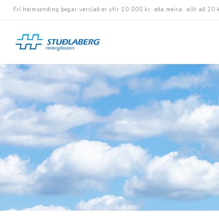
Frí heimsending þegar verslað er yfir 10.000 kr. eða meira, allt að 20 
Hjólastólar
Aukabúnaður
Aflbúnaður og handhj
Fastramma hjólastóla
Rafknúnir hjólastólar
Rafskutlur
Krossramma hjólastól
Sessur