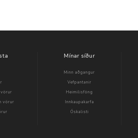
sta
Mínar síður
a
Minn aðgangur
ir
Vefpantanir
 vörur
Heimilisföng
n vörur
Innkaupakarfa
örur
Óskalisti