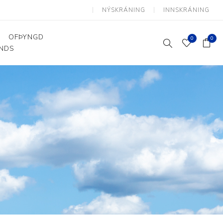
NÝSKRÁNING
INNSKRÁNING
OFÞYNGD
0
0
ANDS
Þjálfun og endurhæfing
Hjálpartæki
Flutningshjálpartæki
Gönguhjálpartæki
Smáhjálpartæki
Vinnuborð og sérhæfðir
stólar