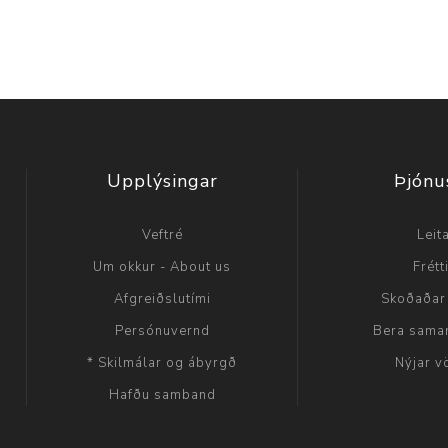
Upplýsingar
Þjónu
Veftré
Leit
Um okkur - About us
Frétt
Afgreiðslutími
Skoðaðar
Persónuvernd
Bera sama
* Skilmálar og ábyrgð
Nýjar v
Hafðu samband