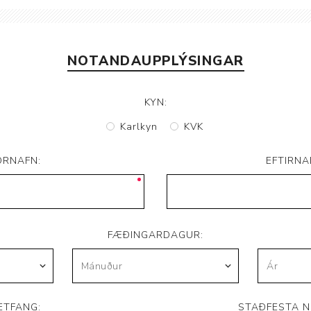
Brjóstaaðgerðir og þrýstingsvörur
Rúm og húsgögn
Stóma og þvagle
Rúm
Stómavörur
NOTANDAUPPLÝSINGAR
Dýnur
Þvagleggir
Húsgögn
KYN:
Aukabúnaður
Karlkyn
KVK
Legusáravarnir
ORNAFN:
EFTIRNA
FÆÐINGARDAGUR:
ETFANG:
STAÐFESTA N