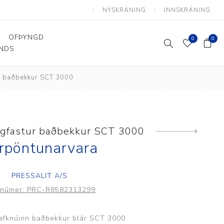
NÝSKRÁNING
INNSKRÁNING
OFÞYNGD
0
0
ANDS
ur baðbekkur SCT 3000
Þjálfun og endurhæfing
Hjálpartæki
Flutningshjálpartæki
Gönguhjálpartæki
ggfastur baðbekkur SCT 3000
Next
product
Smáhjálpartæki
rpöntunarvara
Vinnuborð og sérhæfðir
stólar
PRESSALIT A/S
unúmer:
PRC-R8582313299
rafknúinn baðbekkur blár SCT 3000