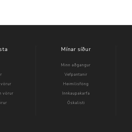
sta
Mínar síður
a
Minn aðgangur
ir
Vefpantanir
 vörur
Heimilisföng
n vörur
Innkaupakarfa
örur
Óskalisti