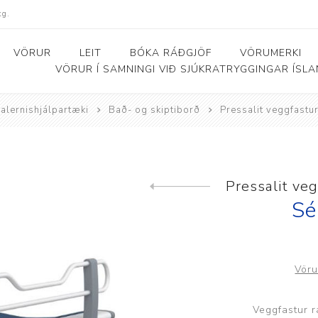
kg.
VÖRUR
LEIT
BÓKA RÁÐGJÖF
VÖRUMERKI
VÖRUR Í SAMNINGI VIÐ SJÚKRATRYGGINGAR ÍSL
alernishjálpartæki
Bað- og skiptiborð
Pressalit veggfast
Bað- og salernishjálpartæki
Baðker og lyftarar
Þjálfunarhjól
ól
Bað- og salernisstólar
Skynörvun
Pressalit ve
Previous product
r
Salernisupphækkun og
Sérhæfð þríhjól
Sé
stoðir
Bað- og skiptiborð
Vör
ar
Veggfastur 