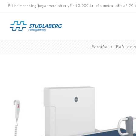
Frí heimsending þegar verslað er yfir 10.000 kr. eða meira, allt að 20 
Forsíða
Bað- og s
Hjólastólar
Aukabúnaður
Aflbúnaður og handhj
Fastramma hjólastóla
Rafknúnir hjólastólar
Rafskutlur
Krossramma hjólastól
Sessur