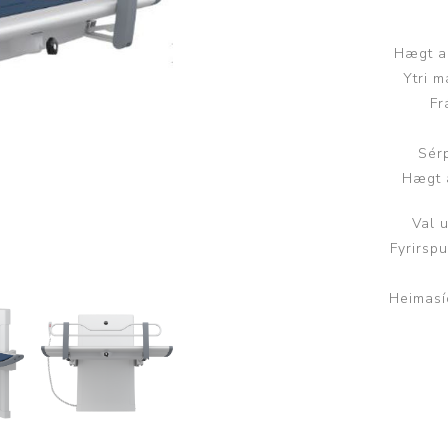
Brjóstaaðgerðir og þrýstingsvörur
Rúm og húsgögn
Stóma og þvagle
Hægt a
Rúm
Stómavörur
Ytri
Fr
Dýnur
Þvagleggir
Húsgögn
Sér
Aukabúnaður
Hægt 
Legusáravarnir
Val
Fyrirsp
Heimasí