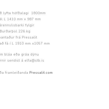
ggir
Heilbrigðisstofnanir
ð lyfta höfðalagi 1800mm
Innréttingar, vagnar og
 mál L 1410 mm x 987 mm
borð
árennslisbarki fylgir
Rekstrarvörur
Burðarþol 226 kg
pantaður frá Pressalit
Skoðunar- og
að fá í L 1910 mm x1057 mm
meðferðarbekkir
Smátæki
 um bláa eða gráa dýnu
Þrýstingsvafningar
urnir sendist á elfa@stb.is
ða framleiðanda
Pressalit.com