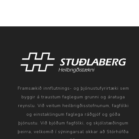
Framsækið innflutnings- og þjónustufyrirtæki sem
byggir á traustum faglegum grunni og áratuga
reynslu. Við veitum heilbrigðisstofnunum, fagfólki
og einstaklingum faglega ráðgjöf og góða
þjónustu. Við bjóðum fagfólki, og skjólstæðingum
þeirra, velkomið í sýningarsal okkar að Stórhöfða