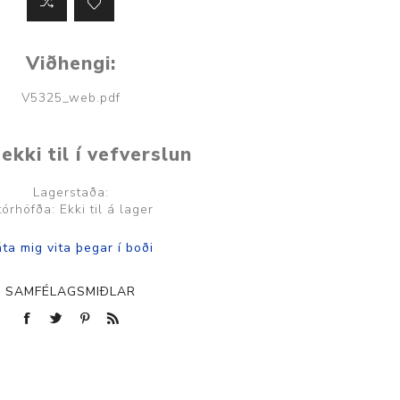
Viðhengi:
V5325_web.pdf
ekki til í vefverslun
Lagerstaða:
tórhöfða: Ekki til á lager
SAMFÉLAGSMIÐLAR