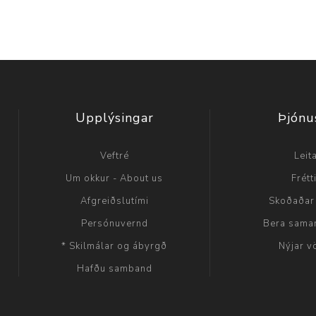
Upplýsingar
Þjónu
Veftré
Leit
Um okkur - About us
Frétt
Afgreiðslutími
Skoðaðar
Persónuvernd
Bera sama
* Skilmálar og ábyrgð
Nýjar v
Hafðu samband