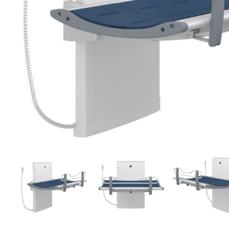
Brjóstaaðgerðir
Þrýstingsvörur
Rýmingarsala