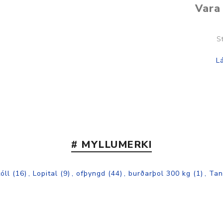
Vara 
S
# MYLLUMERKI
óll
(16)
,
Lopital
(9)
,
ofþyngd
(44)
,
burðarþol 300 kg
(1)
,
Tan