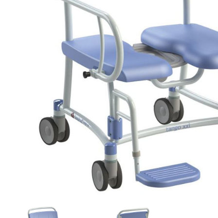
Brjóstaaðgerðir
Þrýstingsvörur
Rýmingarsala