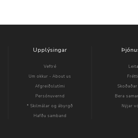
Upplýsingar
Þjónu
Veftré
Leit
Um okkur - About us
Frétt
Afgreiðslutími
Skoðaðar
Persónuvernd
Bera sama
* Skilmálar og ábyrgð
Nýjar v
Hafðu samband