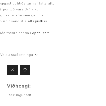
eggjast til hliðar,armar falla aftur
ggir
Heilbrigðisstofnanir
érpöntuð vara 3-4 vikur
g bak úr efni sem gefur eftir
Innréttingar, vagnar og
spurnir sendist á
elfa@stb.is
borð
Rekstrarvörur
íða framleiðanda
Lopital.com
Skoðunar- og
meðferðarbekkir
Smátæki
Veldu staðsetningu
Þrýstingsvafningar
Viðhengi:
Baeklingur.pdf