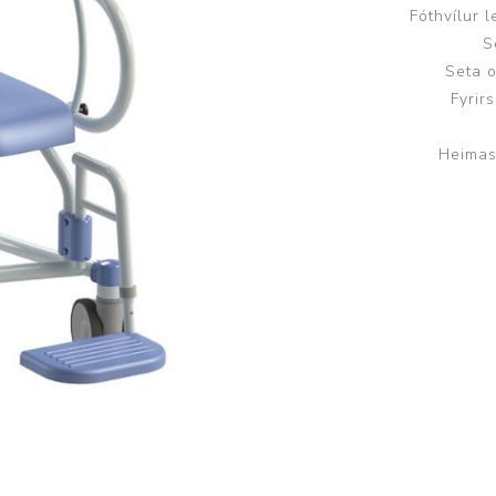
Fóthvílur l
Brjóstaaðgerðir og þrýstingsvörur
Rúm og húsgögn
Stóma og þvagle
S
Seta o
Rúm
Stómavörur
Fyrir
Dýnur
Þvagleggir
Heimas
Húsgögn
Aukabúnaður
Legusáravarnir