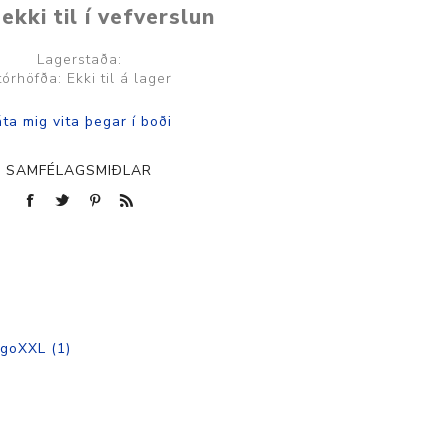
ekki til í vefverslun
Lagerstaða:
tórhöfða: Ekki til á lager
SAMFÉLAGSMIÐLAR
goXXL
(1)