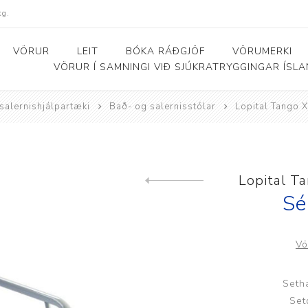
kg.
VÖRUR
LEIT
BÓKA RÁÐGJÖF
VÖRUMERKI
VÖRUR Í SAMNINGI VIÐ SJÚKRATRYGGINGAR ÍSL
salernishjálpartæki
Bað- og salernisstólar
Lopital Tango 
Bað- og salernishjálpartæki
Baðker og lyftarar
Þjálfunarhjól
ól
Bað- og salernisstólar
Skynörvun
Lopital T
Previous product
r
Salernisupphækkun og
Sérhæfð þríhjól
Sé
stoðir
Bað- og skiptiborð
Vö
ar
Seth
Set