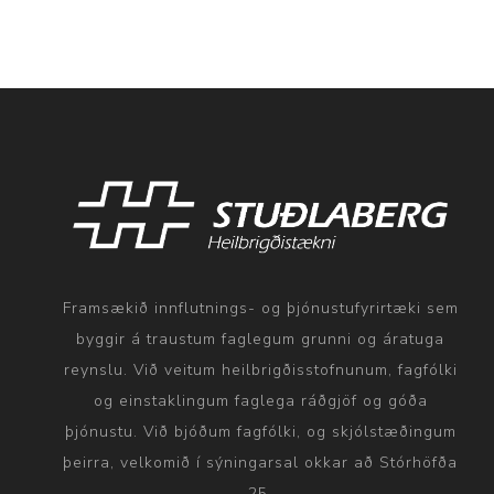
Framsækið innflutnings- og þjónustufyrirtæki sem
byggir á traustum faglegum grunni og áratuga
reynslu. Við veitum heilbrigðisstofnunum, fagfólki
og einstaklingum faglega ráðgjöf og góða
þjónustu. Við bjóðum fagfólki, og skjólstæðingum
þeirra, velkomið í sýningarsal okkar að Stórhöfða
25.