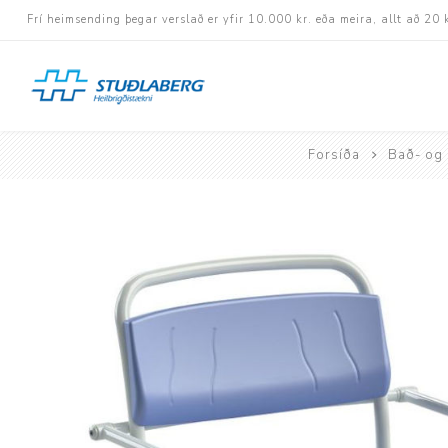
Frí heimsending þegar verslað er yfir 10.000 kr. eða meira, allt að 20 
Forsíða
Bað- og 
Hjólastólar
Aukabúnaður
Aflbúnaður og handhj
Fastramma hjólastóla
Rafknúnir hjólastólar
Rafskutlur
Krossramma hjólastól
Sessur