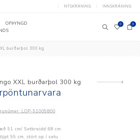
NÝSKRÁNING
INNSKRÁNING
OFÞYNGD
0
0
ANDS
XXL burðarþol 300 kg
Þjálfun og endurhæfing
Hjálpartæki
Flutningshjálpartæki
Gönguhjálpartæki
ango XXL burðarþol 300 kg
Next
product
Smáhjálpartæki
rpöntunarvara
Vinnuborð og sérhæfðir
stólar
runúmer:
LOP-51005800
æð 51 cm/ Setbreidd 68 cm
dýpt 55 cm, stórt op í setu