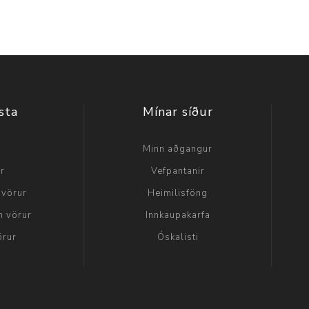
sta
Mínar síður
a
Minn aðgangur
ir
Vefpantanir
 vörur
Heimilisföng
n vörur
Innkaupakarfa
örur
Óskalisti