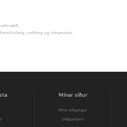
 vefsvæði.
, heimilisfang, netfang og símanúmer.
sta
Mínar síður
a
Minn aðgangur
ir
Vefpantanir