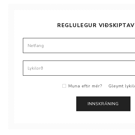
Brjóstaaðgerðir
REGLULEGUR VIÐSKIPTAV
Þrýstingsvörur
Muna eftir mér?
Gleymt lykil
Rýmingarsala