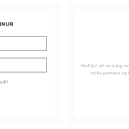
Brjóstaaðgerðir og þrýstingsvörur
Rúm og húsgögn
Stóma og þvagle
Rúm
Stómavörur
INUR
Dýnur
Þvagleggir
Húsgögn
Aukabúnaður
Legusáravarnir
Með því að skrá þig in
stöðu pantana og h
orð?