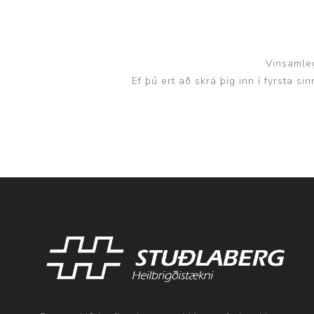
Vinsamleg
Ef þú ert að skrá þig inn í fyrsta s