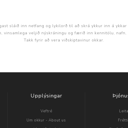
ast sláið inn netfang og lykilorð til að skrá ykkur inn á ykkar
inn, vinsamlega veljið nýskráningu og færið inn kennitölu, nafn
Takk fyrir að vera viðskiptavinur okkar.
Upplýsingar
Þjónu
Veftré
Leit
Um okkur - About us
Frétt