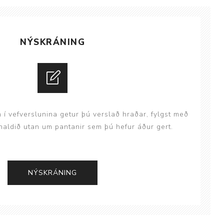
ggir
Heilbrigðisstofnanir
Innréttingar, vagnar og
NÝSKRÁNING
borð
Rekstrarvörur
Skoðunar- og
meðferðarbekkir
Smátæki
n í vefverslunina getur þú verslað hraðar, fylgst með
Þrýstingsvafningar
aldið utan um pantanir sem þú hefur áður gert.