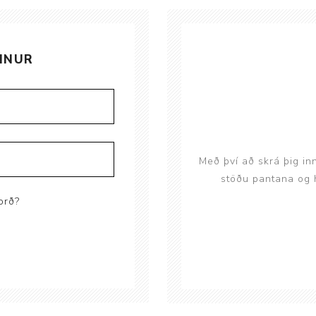
Brjóstaaðgerðir og þrýstingsvörur
Rúm og húsgögn
Stóma og þvagle
Rúm
Stómavörur
INUR
Dýnur
Þvagleggir
Húsgögn
Aukabúnaður
Legusáravarnir
Með því að skrá þig in
stöðu pantana og h
orð?