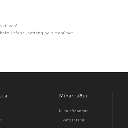
 vefsvæði.
, heimilisfang, netfang og símanúmer.
sta
Mínar síður
a
Minn aðgangur
ir
Vefpantanir