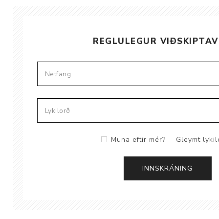
Brjóstaaðgerðir
REGLULEGUR VIÐSKIPTAV
Þrýstingsvörur
Muna eftir mér?
Gleymt lykil
Rýmingarsala