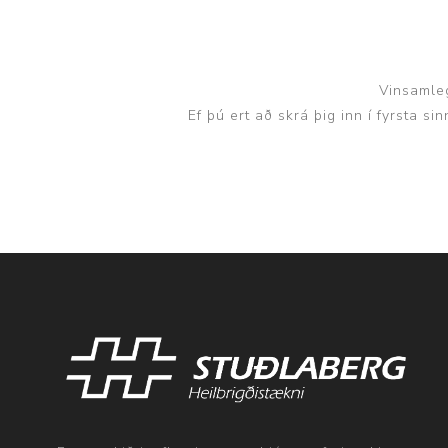
Vinsamleg
Ef þú ert að skrá þig inn í fyrsta s