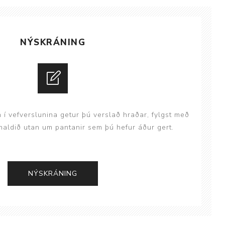
ggir
Heilbrigðisstofnanir
Innréttingar, vagnar og
NÝSKRÁNING
borð
Rekstrarvörur
Skoðunar- og
meðferðarbekkir
Smátæki
n í vefverslunina getur þú verslað hraðar, fylgst með
Þrýstingsvafningar
aldið utan um pantanir sem þú hefur áður gert.