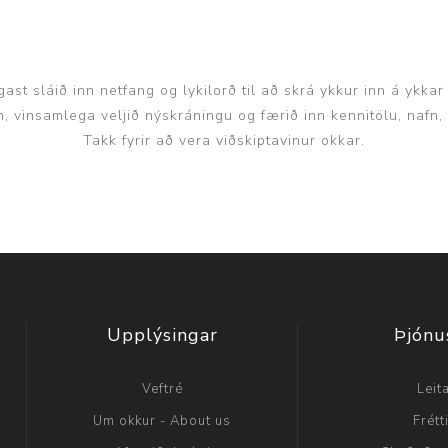
ast sláið inn netfang og lykilorð til að skrá ykkur inn á ykkar
inn, vinsamlega veljið nýskráningu og færið inn kennitölu, nafn
Takk fyrir að vera viðskiptavinur okkar.
Upplýsingar
Þjónu
Veftré
Leit
Um okkur - About us
Frétt