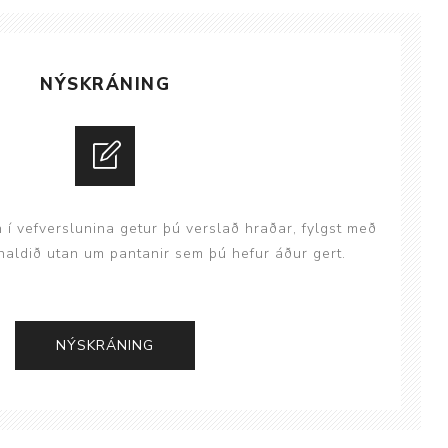
ggir
Heilbrigðisstofnanir
Innréttingar, vagnar og
NÝSKRÁNING
borð
Rekstrarvörur
Skoðunar- og
meðferðarbekkir
Smátæki
n í vefverslunina getur þú verslað hraðar, fylgst með
Þrýstingsvafningar
aldið utan um pantanir sem þú hefur áður gert.