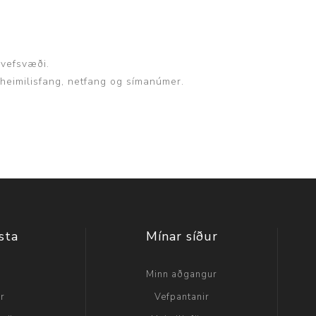
 vefsvæði.
, heimilisfang, netfang og símanúmer.
sta
Mínar síður
a
Minn aðgangur
ir
Vefpantanir