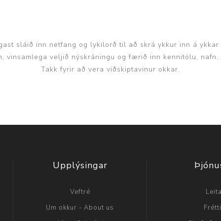
ast sláið inn netfang og lykilorð til að skrá ykkur inn á ykkar
inn, vinsamlega veljið nýskráningu og færið inn kennitölu, nafn
Takk fyrir að vera viðskiptavinur okkar.
Upplýsingar
Þjónu
Veftré
Leit
Um okkur - About us
Frétt