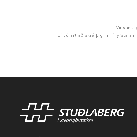
Vinsamleg
Ef þú ert að skrá þig inn í fyrsta s