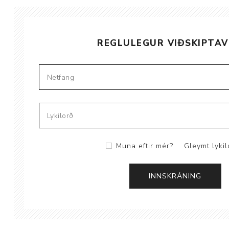
Brjóstaaðgerðir
REGLULEGUR VIÐSKIPTAV
Þrýstingsvörur
Muna eftir mér?
Gleymt lykil
Rýmingarsala