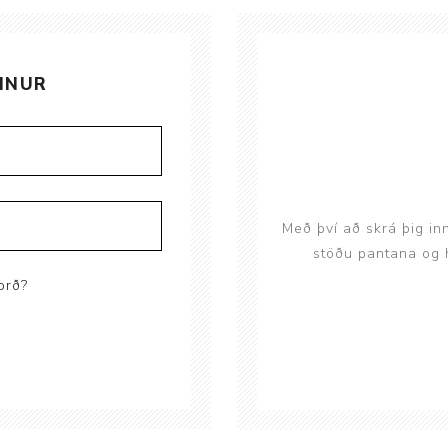
Brjóstaaðgerðir og þrýstingsvörur
Rúm og húsgögn
Stóma og þvagle
Rúm
Stómavörur
INUR
Dýnur
Þvagleggir
Húsgögn
Aukabúnaður
Legusáravarnir
Með því að skrá þig in
stöðu pantana og h
orð?