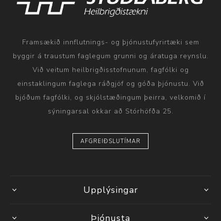
Framsækið innflutnings- og þjónustufyrirtæki sem
byggir á traustum faglegum grunni og áratuga reynslu.
Við veitum heilbrigðisstofnunum, fagfólki og
einstaklingum faglega ráðgjöf og góða þjónustu. Við
bjóðum fagfólki, og skjólstæðingum þeirra, velkomið í
sýningarsal okkar að Stórhöfða 25.
AFGREIÐSLUTÍMAR
Upplýsingar
Þjónusta