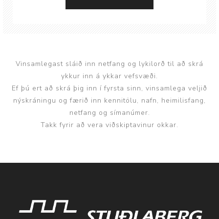
Vinsamlegast sláið inn netfang og lykilorð til að skrá
ykkur inn á ykkar vefsvæði.
Ef þú ert að skrá þig inn í fyrsta sinn, vinsamlega veljið
nýskráningu og færið inn kennitölu, nafn, heimilisfang,
netfang og símanúmer.
Takk fyrir að vera viðskiptavinur okkar.