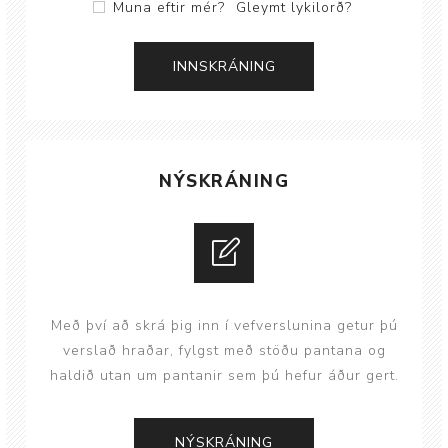
Muna eftir mér?
Gleymt lykilorð?
NÝSKRÁNING
Með því að skrá þig inn í vefverslunina getur þú
verslað hraðar, fylgst með stöðu pantana og
haldið utan um pantanir sem þú hefur áður gert.