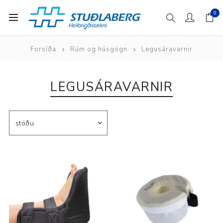
0
Forsíða
Rúm og húsgögn
Legusáravarnir
LEGUSÁRAVARNIR