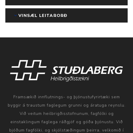
VINSÆL LEITARORÐ
Framsækið innflutnings- og þjónustufyrirtæki sem
byggir á traustum faglegum grunni og áratuga reynslu.
Við veitum heilbrigðisstofnunum, fagfólki og
einstaklingum faglega ráðgjöf og góða þjónustu. Við
bjóðum fagfólki, og skjólstæðingum þeirra, velkomið í