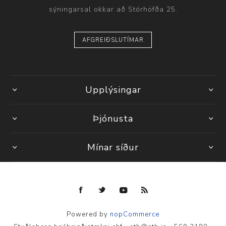
sýningarsal okkar að Stórhöfða 25.
AFGREIÐSLUTÍMAR
Upplýsingar
Þjónusta
Mínar síður
Powered by
nopCommerce