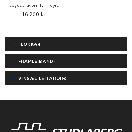
Legusáravörn fyrir eyra
16.200 kr.
FLOKKAR
FRAMLEIÐANDI
VINSÆL LEITARORÐ