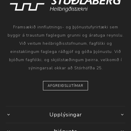
Framsækið innflutnings- og þjónustufyrirtæki sem
byggir á traustum faglegum grunni og áratuga reynslu.
Við veitum heilbrigðisstofnunum, fagfólki og
einstaklingum faglega ráðgjöf og góða þjónustu. Við
bjóðum fagfólki, og skjólstæðingum þeirra, velkomið í
sýningarsal okkar að Stórhöfða 25.
AFGREIÐSLUTÍMAR
Upplýsingar