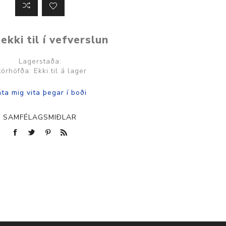
ekki til í vefverslun
Lagerstaða:
tórhöfða: Ekki til á lager
SAMFÉLAGSMIÐLAR