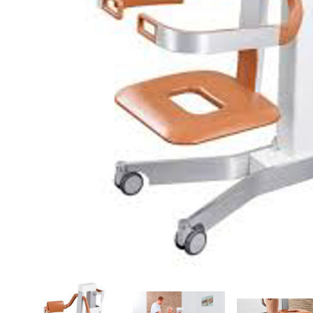
Brjóstaaðgerðir
Þrýstingsvörur
Rýmingarsala