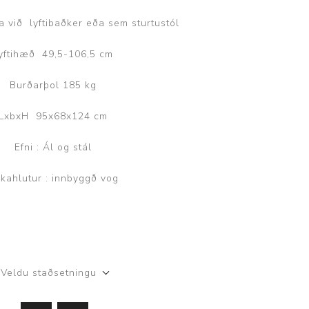
ggir
Heilbrigðisstofnanir
a við lyftibaðker eða sem sturtustól
Innréttingar, vagnar og
yftihæð 49,5-106,5 cm
borð
Burðarþol 185 kg
Rekstrarvörur
Skoðunar- og
LxbxH 95x68x124 cm
meðferðarbekkir
Efni : Ál og stál
Smátæki
Þrýstingsvafningar
kahlutur : innbyggð vog
Veldu staðsetningu