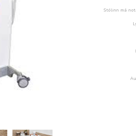
Brjóstaaðgerðir og þrýstingsvörur
Rúm og húsgögn
Stóma og þvagle
Stólinn má not
Rúm
Stómavörur
L
Dýnur
Þvagleggir
Húsgögn
Aukabúnaður
Legusáravarnir
Au