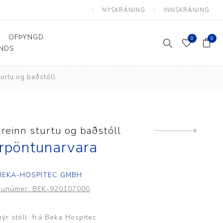
NÝSKRÁNING
INNSKRÁNING
OFÞYNGD
0
0
ANDS
turtu og baðstóll
Þjálfun og endurhæfing
Hjálpartæki
Flutningshjálpartæki
Gönguhjálpartæki
hreinn sturtu og baðstóll
Next
product
Smáhjálpartæki
rpöntunarvara
Vinnuborð og sérhæfðir
stólar
BEKA-HOSPITEC GMBH
runúmer:
BEK-920107000
nýr stóll frá Beka Hospitec