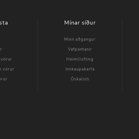
sta
Mínar síður
a
Minn aðgangur
ir
Vefpantanir
 vörur
Heimilisföng
n vörur
Innkaupakarfa
örur
Óskalisti