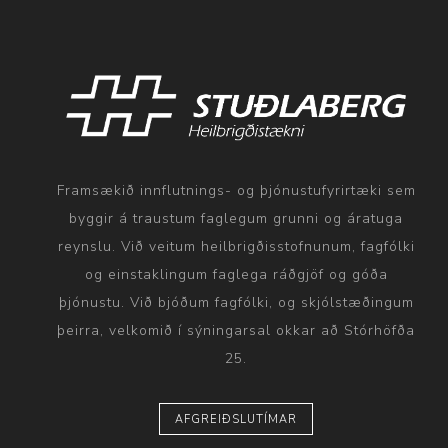
Framsækið innflutnings- og þjónustufyrirtæki sem
byggir á traustum faglegum grunni og áratuga
reynslu. Við veitum heilbrigðisstofnunum, fagfólki
og einstaklingum faglega ráðgjöf og góða
þjónustu. Við bjóðum fagfólki, og skjólstæðingum
þeirra, velkomið í sýningarsal okkar að Stórhöfða
25.
AFGREIÐSLUTÍMAR