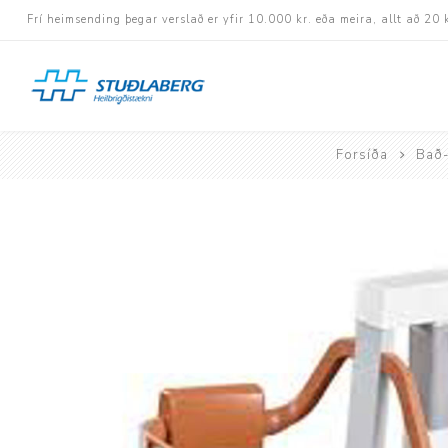
Frí heimsending þegar verslað er yfir 10.000 kr. eða meira, allt að 20 
Forsíða
Bað-
Hjólastólar
Aukabúnaður
Aflbúnaður og handhj
Fastramma hjólastóla
Rafknúnir hjólastólar
Rafskutlur
Krossramma hjólastól
Sessur