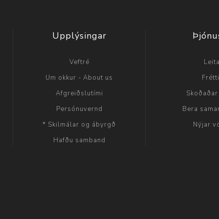
Upplýsingar
Þjónu
Veftré
Leit
Um okkur - About us
Frétt
Afgreiðslutími
Skoðaðar
Persónuvernd
Bera sama
* Skilmálar og ábyrgð
Nýjar v
Hafðu samband