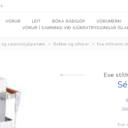
kg.
VÖRUR
LEIT
BÓKA RÁÐGJÖF
VÖRUMERKI
VÖRUR Í SAMNINGI VIÐ SJÚKRATRYGGINGAR ÍSL
 og salernishjálpartæki
Baðker og lyftarar
Eve stílhreinn s
Bað- og salernishjálpartæki
Baðker og lyftarar
Þjálfunarhjól
ól
Bað- og salernisstólar
Skynörvun
Eve stíl
Previous product
r
Salernisupphækkun og
Sérhæfð þríhjól
Sé
stoðir
Bað- og skiptiborð
Vö
ar
Eve 