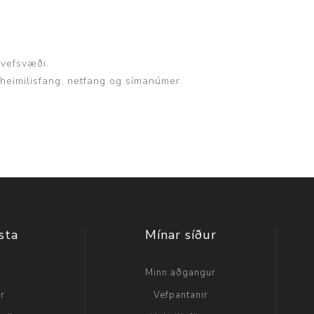
 vefsvæði.
, heimilisfang, netfang og símanúmer.
sta
Mínar síður
a
Minn aðgangur
ir
Vefpantanir