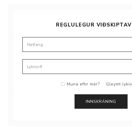
Brjóstaaðgerðir
REGLULEGUR VIÐSKIPTAV
Þrýstingsvörur
Muna eftir mér?
Gleymt lykil
Rýmingarsala