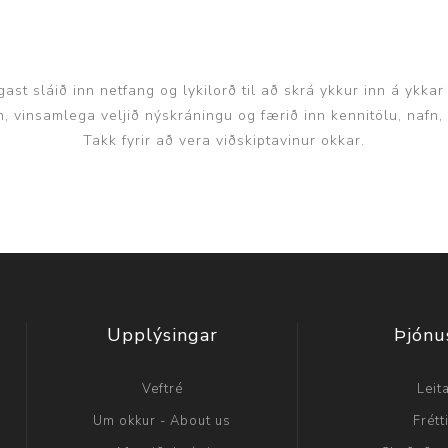
ast sláið inn netfang og lykilorð til að skrá ykkur inn á ykkar
inn, vinsamlega veljið nýskráningu og færið inn kennitölu, nafn
Takk fyrir að vera viðskiptavinur okkar.
Upplýsingar
Þjónu
Veftré
Leit
Um okkur - About us
Frétt