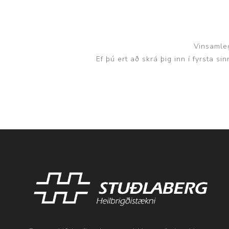
Vinsamleg
Ef þú ert að skrá þig inn í fyrsta s