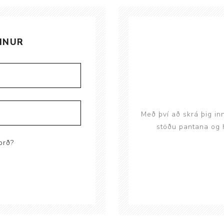
Brjóstaaðgerðir og þrýstingsvörur
Rúm og húsgögn
Stóma og þvagle
Rúm
Stómavörur
INUR
Dýnur
Þvagleggir
Húsgögn
Aukabúnaður
Legusáravarnir
Með því að skrá þig in
stöðu pantana og h
orð?