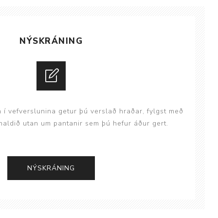
ggir
Heilbrigðisstofnanir
Innréttingar, vagnar og
NÝSKRÁNING
borð
Rekstrarvörur
Skoðunar- og
meðferðarbekkir
Smátæki
n í vefverslunina getur þú verslað hraðar, fylgst með
Þrýstingsvafningar
aldið utan um pantanir sem þú hefur áður gert.