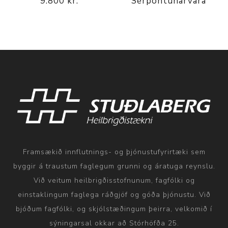
9.800 kr.
Sérpöntunarvara
Framsækið innflutnings- og þjónustufyrirtæki sem
byggir á traustum faglegum grunni og áratuga reynslu.
Við veitum heilbrigðisstofnunum, fagfólki og
einstaklingum faglega ráðgjöf og góða þjónustu. Við
bjóðum fagfólki, og skjólstæðingum þeirra, velkomið í
sýningarsal okkar að Stórhöfða 25.