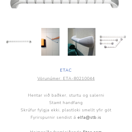
ETAC
Vörunúmer:
ETA-80210044
Hentar við baðker, sturtu og salerni
Stamt handfang
Skrúfur fylgja ekki, plastloki smellt yfir göt
Fyrirspurnir sendist á
elfa@stb.is