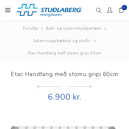
0
Forsíða
Bað- og salernishjálpartæki
Salernisupphækkun og stoðir
Etac Handfang með stömu gripi 60cm
Etac Handfang með stömu gripi 60cm
Next
product
Previous product
6.900 kr.