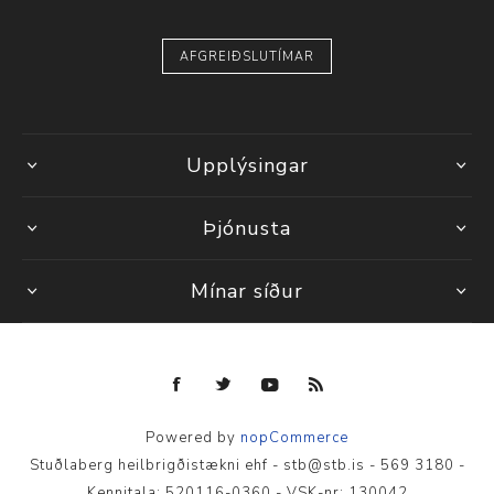
AFGREIÐSLUTÍMAR
Upplýsingar
Þjónusta
Mínar síður
Powered by
nopCommerce
Stuðlaberg heilbrigðistækni ehf - stb@stb.is - 569 3180 -
Kennitala: 520116-0360 - VSK-nr: 130042