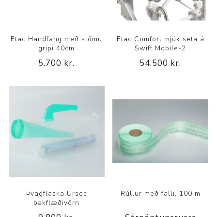
Etac Handfang með stömu
Etac Comfort mjúk seta á
gripi 40cm
Swift Mobile-2
5.700 kr.
54.500 kr.
Þvagflaska Ursec
Rúllur með falli, 100 m
bakflæðivörn