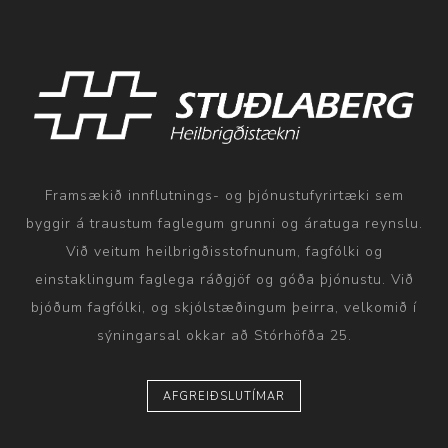
Framsækið innflutnings- og þjónustufyrirtæki sem
byggir á traustum faglegum grunni og áratuga reynslu.
Við veitum heilbrigðisstofnunum, fagfólki og
einstaklingum faglega ráðgjöf og góða þjónustu. Við
bjóðum fagfólki, og skjólstæðingum þeirra, velkomið í
sýningarsal okkar að Stórhöfða 25.
AFGREIÐSLUTÍMAR