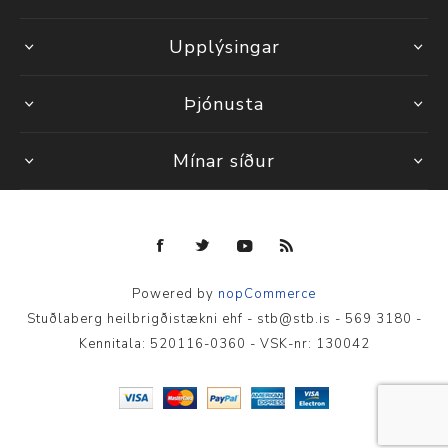
Upplýsingar
Þjónusta
Mínar síður
Powered by
nopCommerce
Stuðlaberg heilbrigðistækni ehf - stb@stb.is - 569 3180 -
Kennitala: 520116-0360 - VSK-nr: 130042