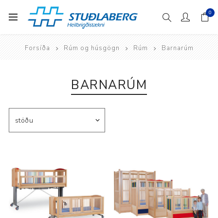
0
Forsíða
Rúm og húsgögn
Rúm
Barnarúm
BARNARÚM