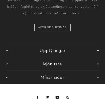
einstaklingum faglega ráðgjöf og góða þjónustu. Við
bjóðum fagfólki, og skjólstæðingum þeirra, velkomið í
sýningarsal okkar að Stórhöfða 25.
AFGREIÐSLUTÍMAR
Upplýsingar
Þjónusta
Mínar síður