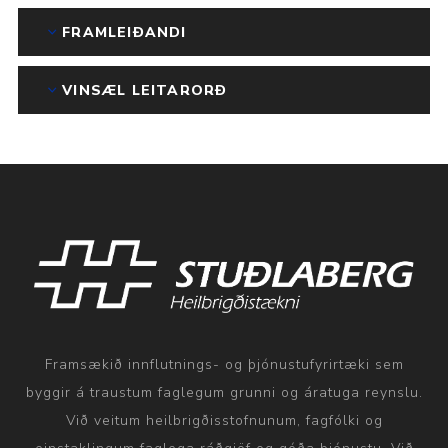
FRAMLEIÐANDI
VINSÆL LEITARORÐ
Framsækið innflutnings- og þjónustufyrirtæki sem
byggir á traustum faglegum grunni og áratuga reynslu.
Við veitum heilbrigðisstofnunum, fagfólki og