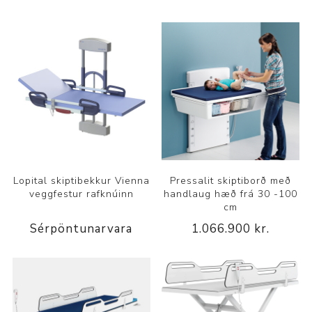
Lopital skiptibekkur Vienna
Pressalit skiptiborð með
veggfestur rafknúinn
handlaug hæð frá 30 -100
cm
Sérpöntunarvara
1.066.900 kr.