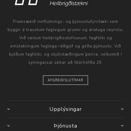
Framsækið innflutnings- og þjónustufyrirtæki sem
byggir á traustum faglegum grunni og áratuga reynslu.
Við veitum heilbrigðisstofnunum, fagfólki og
einstaklingum faglega ráðgjöf og góða þjónustu. Við
bjóðum fagfólki, og skjólstæðingum þeirra, velkomið í
sýningarsal okkar að Stórhöfða 25.
AFGREIÐSLUTÍMAR
Upplýsingar
Þjónusta