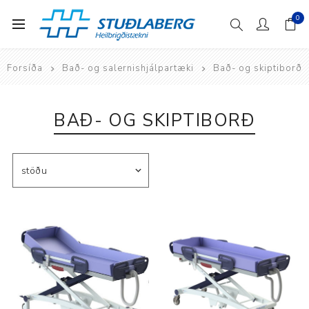
0
Forsíða
Bað- og salernishjálpartæki
Bað- og skiptiborð
BAÐ- OG SKIPTIBORÐ