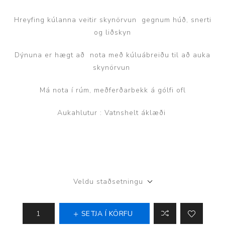
Hreyfing kúlanna veitir skynörvun gegnum húð, snerti
og liðskyn
Dýnuna er hægt að nota með kúluábreiðu til að auka
skynörvun
Má nota í rúm, meðferðarbekk á gólfi ofl
Aukahlutur : Vatnshelt áklæði
Veldu staðsetningu
SETJA Í KÖRFU