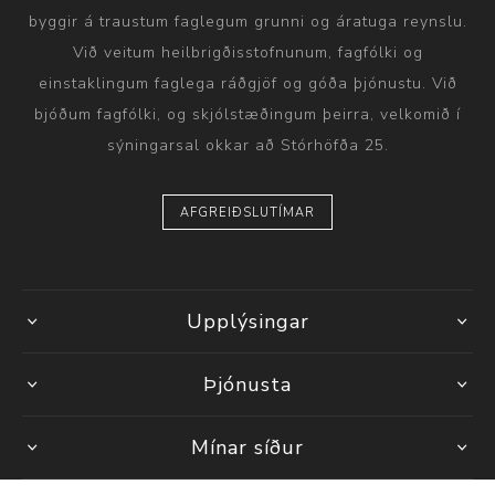
byggir á traustum faglegum grunni og áratuga reynslu.
Við veitum heilbrigðisstofnunum, fagfólki og
einstaklingum faglega ráðgjöf og góða þjónustu. Við
bjóðum fagfólki, og skjólstæðingum þeirra, velkomið í
sýningarsal okkar að Stórhöfða 25.
AFGREIÐSLUTÍMAR
Upplýsingar
Þjónusta
Mínar síður