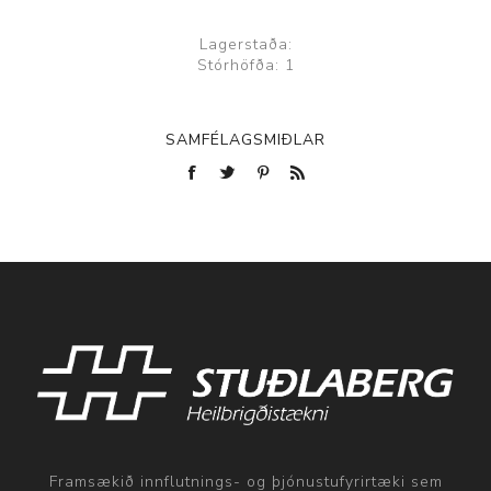
Lagerstaða:
Stórhöfða: 1
SAMFÉLAGSMIÐLAR
Framsækið innflutnings- og þjónustufyrirtæki sem