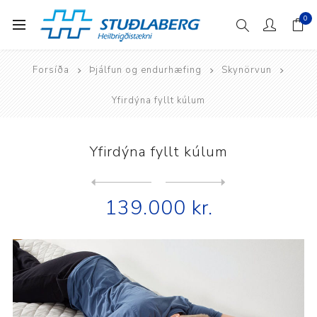
0
Forsíða
Þjálfun og endurhæfing
Skynörvun
Yfirdýna fyllt kúlum
Yfirdýna fyllt kúlum
Next
product
Previous product
Stóll og skammel fyllt kúlu...
139.000 kr.