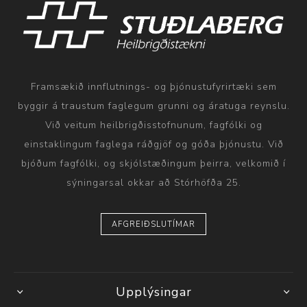
Framsækið innflutnings- og þjónustufyrirtæki sem
byggir á traustum faglegum grunni og áratuga reynslu.
Við veitum heilbrigðisstofnunum, fagfólki og
einstaklingum faglega ráðgjöf og góða þjónustu. Við
bjóðum fagfólki, og skjólstæðingum þeirra, velkomið í
sýningarsal okkar að Stórhöfða 25.
AFGREIÐSLUTÍMAR
Upplýsingar