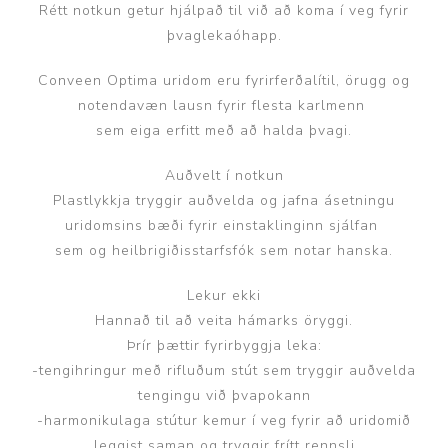
Rétt notkun getur hjálpað til við að koma í veg fyrir
þvaglekaóhapp.
Conveen Optima uridom eru fyrirferðalítil, örugg og
notendavæn lausn fyrir flesta karlmenn
sem eiga erfitt með að halda þvagi.
Auðvelt í notkun
Plastlykkja tryggir auðvelda og jafna ásetningu
uridomsins bæði fyrir einstaklinginn sjálfan
sem og heilbrigiðisstarfsfók sem notar hanska.
Lekur ekki
Hannað til að veita hámarks öryggi.
Þrír þættir fyrirbyggja leka:
-tengihringur með rifluðum stút sem tryggir auðvelda
tengingu við þvapokann
-harmonikulaga stútur kemur í veg fyrir að uridomið
leggist saman og tryggir frítt rennsli