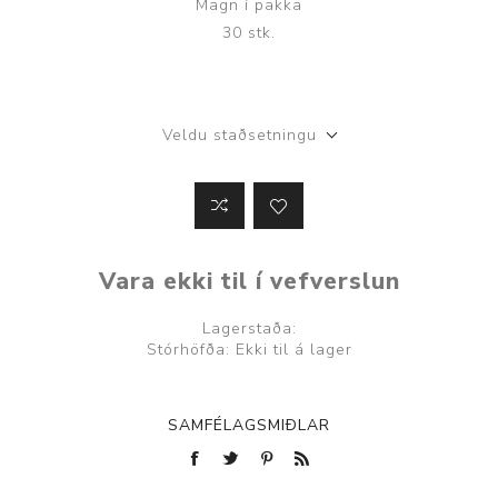
Magn í pakka
30 stk.
Veldu staðsetningu
Vara ekki til í vefverslun
Lagerstaða:
Stórhöfða: Ekki til á lager
SAMFÉLAGSMIÐLAR