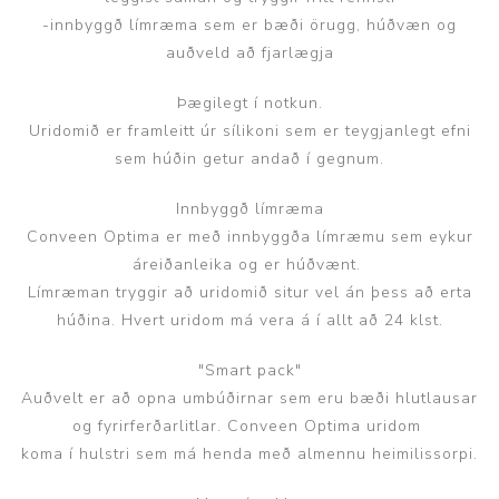
-innbyggð límræma sem er bæði örugg, húðvæn og
auðveld að fjarlægja
Þægilegt í notkun.
Uridomið er framleitt úr sílikoni sem er teygjanlegt efni
sem húðin getur andað í gegnum.
Innbyggð límræma
Conveen Optima er með innbyggða límræmu sem eykur
áreiðanleika og er húðvænt.
Límræman tryggir að uridomið situr vel án þess að erta
húðina. Hvert uridom má vera á í allt að 24 klst.
"Smart pack"
Auðvelt er að opna umbúðirnar sem eru bæði hlutlausar
og fyrirferðarlitlar. Conveen Optima uridom
koma í hulstri sem má henda með almennu heimilissorpi.