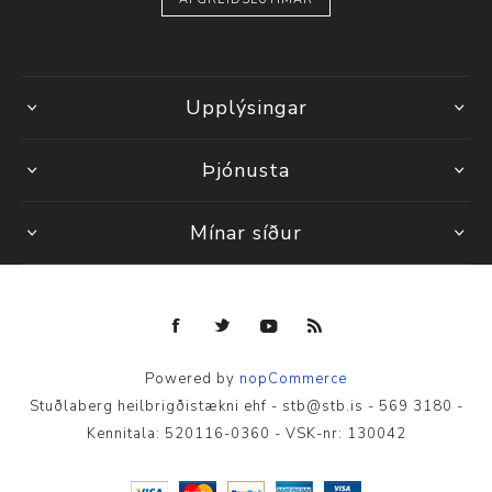
Upplýsingar
Þjónusta
Mínar síður
Powered by
nopCommerce
Stuðlaberg heilbrigðistækni ehf - stb@stb.is - 569 3180 -
Kennitala: 520116-0360 - VSK-nr: 130042