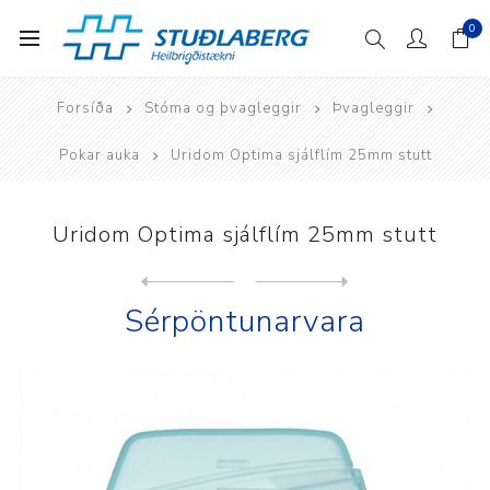
0
Forsíða
Stóma og þvagleggir
Þvagleggir
Pokar auka
Uridom Optima sjálflím 25mm stutt
Uridom Optima sjálflím 25mm stutt
Next
product
Previous product
Uridom Optima sjálflím 28mm...
Sérpöntunarvara