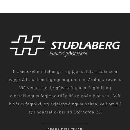
Framsækið innflutnings- og þjónustufyrirtæki sem
byggir á traustum faglegum grunni og áratuga reynslu.
Við veitum heilbrigðisstofnunum, fagfólki og
einstaklingum faglega ráðgjöf og góða þjónustu. Við
bjóðum fagfólki, og skjólstæðingum þeirra, velkomið í
sýningarsal okkar að Stórhöfða 25.
AFGREIÐSLUTÍMAR