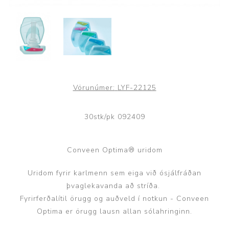
Vörunúmer:
LYF-22125
30stk/pk 092409
Conveen Optima® uridom
Uridom fyrir karlmenn sem eiga við ósjálfráðan
þvaglekavanda að stríða.
Fyrirferðalítil örugg og auðveld í notkun - Conveen
Optima er örugg lausn allan sólahringinn.