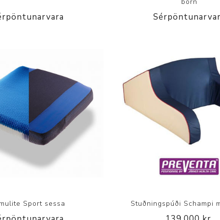
börn
érpöntunarvara
Sérpöntunarva
imulite Sport sessa
Stuðningspúði Schampi 
érpöntunarvara
139.000 kr.