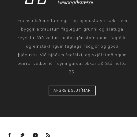
Framsækið innflutnings- og þjónustufyrirtæki sem
byggir á traustum faglegum grunni og áratuga
reynslu. Við veitum heilbrigðisstofnunum, fagfólki
og einstaklingum faglega ráðgjöf og góða
þjónustu. Við bjóðum fagfólki, og skjólstæðingum
þeirra, velkomið í sýningarsal okkar að Stórhöfða
25.
AFGREIÐSLUTÍMAR