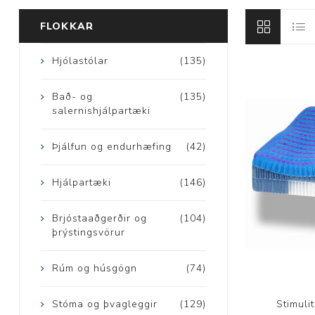
FLOKKAR
Brjóstaaðgerðir
Hjólastólar
(135)
Þrýstingsvörur
Bað- og
(135)
salernishjálpartæki
Þjálfun og endurhæfing
(42)
Hjálpartæki
(146)
Rýmingarsala
Brjóstaaðgerðir og
(104)
þrýstingsvörur
Rúm og húsgögn
(74)
Stimuli
Stóma og þvagleggir
(129)