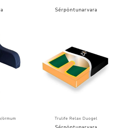
ra
Sérpöntunarvara
m/örmum
Trulife Relax Duogel
Sérpöntunarvara