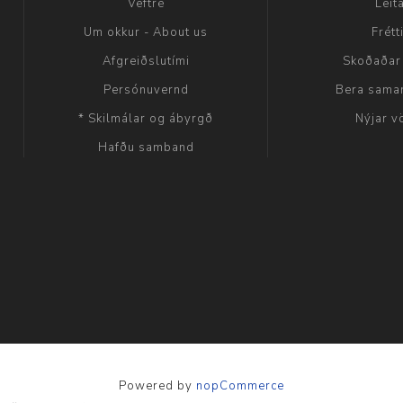
Veftré
Leit
Um okkur - About us
Frétt
Afgreiðslutími
Skoðaðar
Persónuvernd
Bera sama
* Skilmálar og ábyrgð
Nýjar v
Hafðu samband
Powered by
nopCommerce