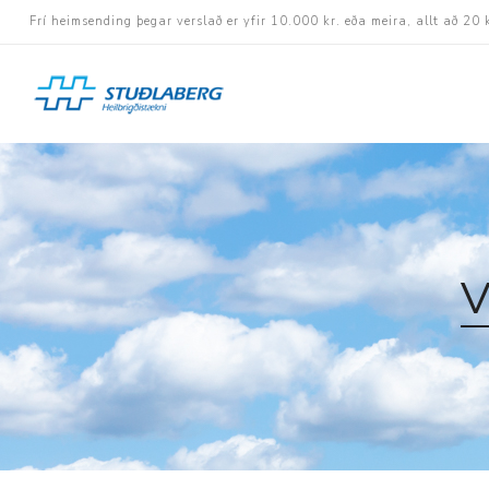
Frí heimsending þegar verslað er yfir 10.000 kr. eða meira, allt að 20 
Hjólastólar
Aukabúnaður
Aflbúnaður og handhj
V
Fastramma hjólastóla
Rafknúnir hjólastólar
Rafskutlur
Krossramma hjólastól
Sessur