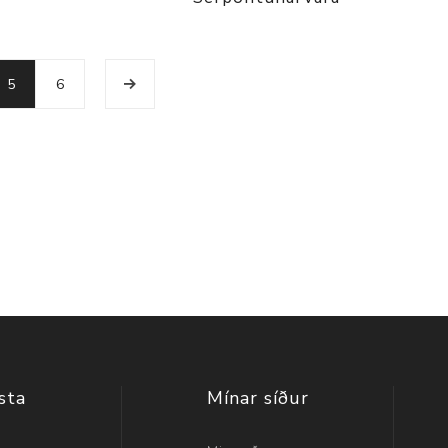
5
6
sta
Mínar síður