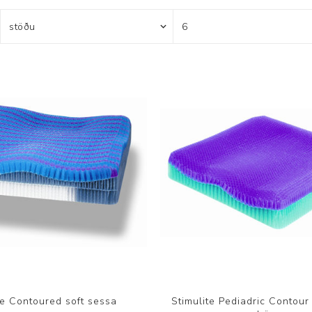
Brjóstaaðgerðir og þrýstingsvörur
Rúm og húsgögn
Stóma og þvagle
Rúm
Stómavörur
Dýnur
Þvagleggir
Húsgögn
Aukabúnaður
Legusáravarnir
te Contoured soft sessa
Stimulite Pediadric Contour 