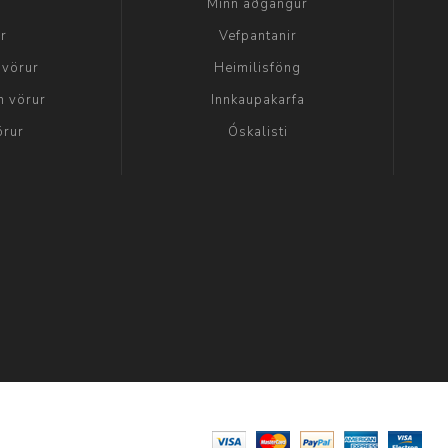
a
Minn aðgangur
ir
Vefpantanir
 vörur
Heimilisföng
n vörur
Innkaupakarfa
örur
Óskalisti