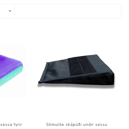
ggir
Heilbrigðisstofnanir
Innréttingar, vagnar og
borð
Rekstrarvörur
Skoðunar- og
meðferðarbekkir
Smátæki
Þrýstingsvafningar
sessa fyrir
Stimulite skápúði undir sessu