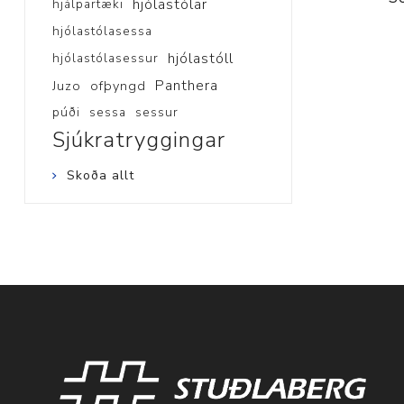
hjólastólar
hjálpartæki
hjólastólasessa
hjólastóll
hjólastólasessur
Panthera
Juzo
ofþyngd
púði
sessa
sessur
Sjúkratryggingar
Skoða allt