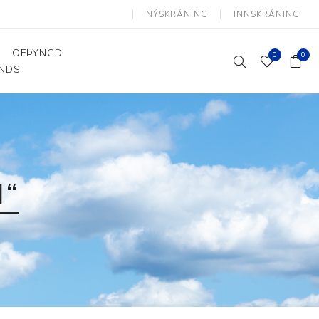
NÝSKRÁNING
INNSKRÁNING
OFÞYNGD
0
0
ANDS
Þjálfun og endurhæfing
Hjálpartæki
Flutningshjálpartæki
Gönguhjálpartæki
I“
Smáhjálpartæki
Vinnuborð og sérhæfðir
stólar