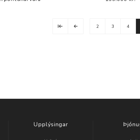
2
3
4
Upplýsingar
Þjónu