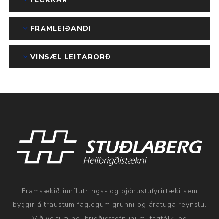
FLOKKAR
FRAMLEIÐANDI
VINSÆL LEITARORÐ
Framsækið innflutnings- og þjónustufyrirtæki sem
byggir á traustum faglegum grunni og áratuga reynslu.
Við veitum heilbrigðisstofnunum, fagfólki og