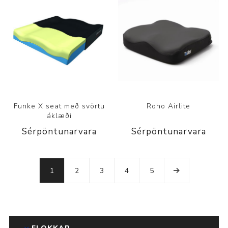
Funke X seat með svörtu
Roho Airlite
áklæði
Sérpöntunarvara
Sérpöntunarvara
1
2
3
4
5