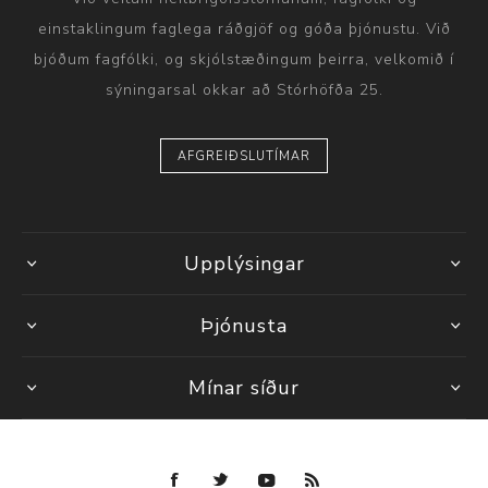
einstaklingum faglega ráðgjöf og góða þjónustu. Við
bjóðum fagfólki, og skjólstæðingum þeirra, velkomið í
sýningarsal okkar að Stórhöfða 25.
AFGREIÐSLUTÍMAR
Upplýsingar
Þjónusta
Mínar síður