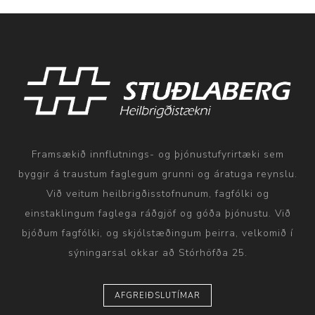
Framsækið innflutnings- og þjónustufyrirtæki sem
byggir á traustum faglegum grunni og áratuga reynslu.
Við veitum heilbrigðisstofnunum, fagfólki og
einstaklingum faglega ráðgjöf og góða þjónustu. Við
bjóðum fagfólki, og skjólstæðingum þeirra, velkomið í
sýningarsal okkar að Stórhöfða 25.
AFGREIÐSLUTÍMAR