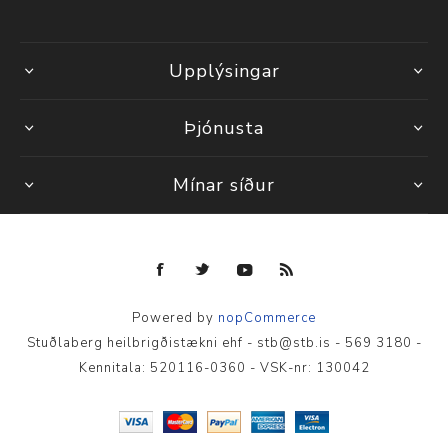
Upplýsingar
Þjónusta
Mínar síður
Powered by
nopCommerce
Stuðlaberg heilbrigðistækni ehf - stb@stb.is - 569 3180 -
Kennitala: 520116-0360 - VSK-nr: 130042