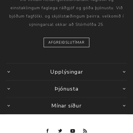
einstaklingum faglega ráðgjöf og góða þjónustu. Við
bjóðum fagfólki, og skjólstæðingum þeirra, velkomið í
sýningarsal okkar að Stórhöfða 25.
AFGREIÐSLUTÍMAR
Upplýsingar
Þjónusta
Mínar síður