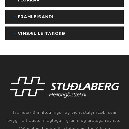
FLOKKAR
FRAMLEIÐANDI
VINSÆL LEITARORÐ
Framsækið innflutnings- og þjónustufyrirtæki sem
byggir á traustum faglegum grunni og áratuga reynslu.
Við veitum heilbrigðisstofnunum, fagfólki og