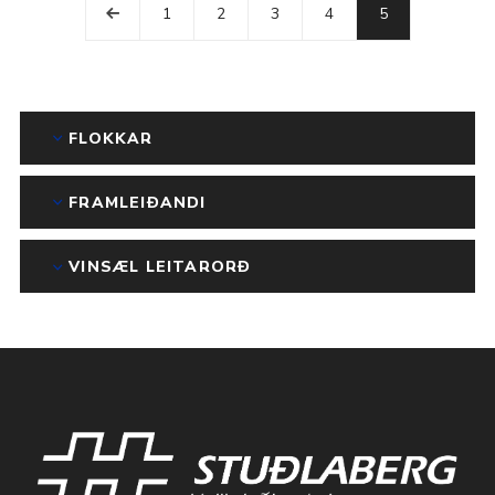
1
2
3
4
5
FLOKKAR
FRAMLEIÐANDI
VINSÆL LEITARORÐ