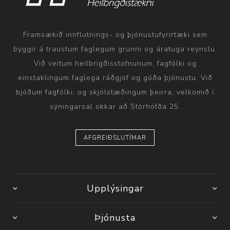
Framsækið innflutnings- og þjónustufyrirtæki sem
byggir á traustum faglegum grunni og áratuga reynslu.
Við veitum heilbrigðisstofnunum, fagfólki og
einstaklingum faglega ráðgjöf og góða þjónustu. Við
bjóðum fagfólki, og skjólstæðingum þeirra, velkomið í
sýningarsal okkar að Stórhöfða 25.
AFGREIÐSLUTÍMAR
Upplýsingar
Þjónusta