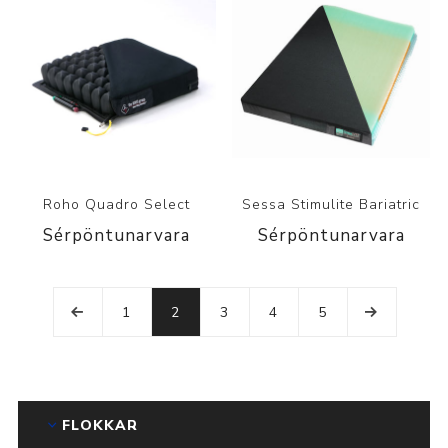
Roho Quadro Select
Sessa Stimulite Bariatric
Sérpöntunarvara
Sérpöntunarvara
1
2
3
4
5
FLOKKAR