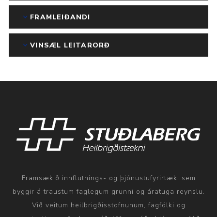
FRAMLEIÐANDI
VINSÆL LEITARORÐ
Framsækið innflutnings- og þjónustufyrirtæki sem
byggir á traustum faglegum grunni og áratuga reynslu.
Við veitum heilbrigðisstofnunum, fagfólki og