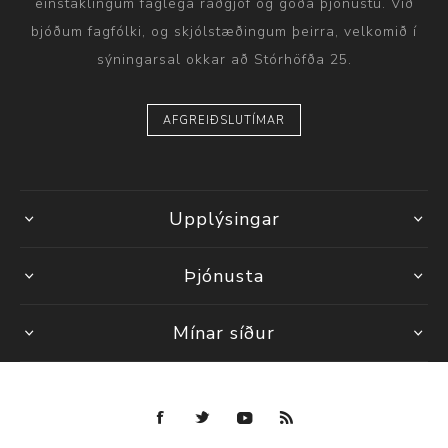
einstaklingum faglega ráðgjöf og góða þjónustu. Við
bjóðum fagfólki, og skjólstæðingum þeirra, velkomið í
sýningarsal okkar að Stórhöfða 25.
AFGREIÐSLUTÍMAR
Upplýsingar
Þjónusta
Mínar síður