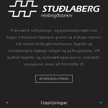
Framsækið innflutnings- og þjónustufyrirtæki sem
byggir á traustum faglegum grunni og áratuga reynslu.
Við veitum heilbrigðisstofnunum, fagfólki og
einstaklingum faglega ráðgjöf og góða þjónustu. Við
bjóðum fagfólki, og skjólstæðingum þeirra, velkomið í
sýningarsal okkar að Stórhöfða 25.
AFGREIÐSLUTÍMAR
Upplýsingar