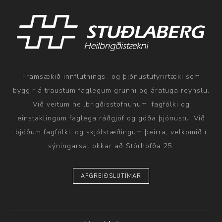
Framsækið innflutnings- og þjónustufyrirtæki sem
byggir á traustum faglegum grunni og áratuga reynslu.
Við veitum heilbrigðisstofnunum, fagfólki og
einstaklingum faglega ráðgjöf og góða þjónustu. Við
bjóðum fagfólki, og skjólstæðingum þeirra, velkomið í
sýningarsal okkar að Stórhöfða 25.
AFGREIÐSLUTÍMAR