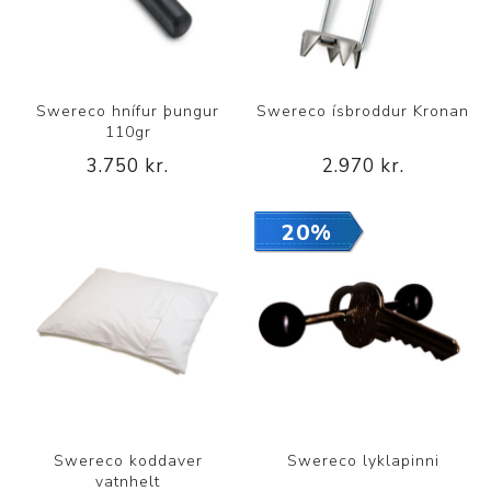
Swereco hnífur þungur
Swereco ísbroddur Kronan
110gr
3.750 kr.
2.970 kr.
20%
Swereco koddaver
Swereco lyklapinni
vatnhelt