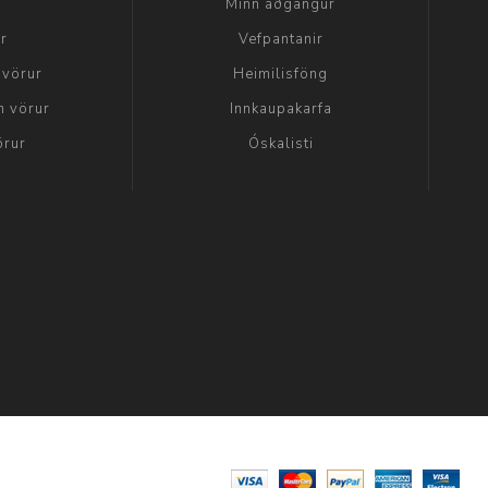
a
Minn aðgangur
ir
Vefpantanir
 vörur
Heimilisföng
n vörur
Innkaupakarfa
örur
Óskalisti