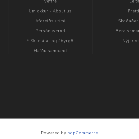
Veftré
Leit
Um okkur - About us
Frétt
Afgreiðslutími
Skoðaðar
Persónuvernd
Bera sama
* Skilmálar og ábyrgð
Nýjar v
Hafðu samband
Powered by
nopCommerce