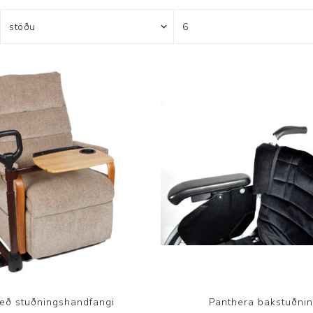
Brjóstaaðgerðir og þrýstingsvörur
Rúm og húsgögn
Stóma og þvagle
Rúm
Stómavörur
Dýnur
Þvagleggir
Húsgögn
Aukabúnaður
Legusáravarnir
eð stuðningshandfangi
Panthera bakstuðni