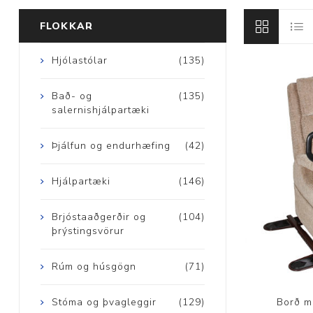
FLOKKAR
Brjóstaaðgerðir
Hjólastólar
(135)
Þrýstingsvörur
Bað- og
(135)
salernishjálpartæki
Þjálfun og endurhæfing
(42)
Hjálpartæki
(146)
Rýmingarsala
Brjóstaaðgerðir og
(104)
þrýstingsvörur
Rúm og húsgögn
(71)
Borð m
Stóma og þvagleggir
(129)