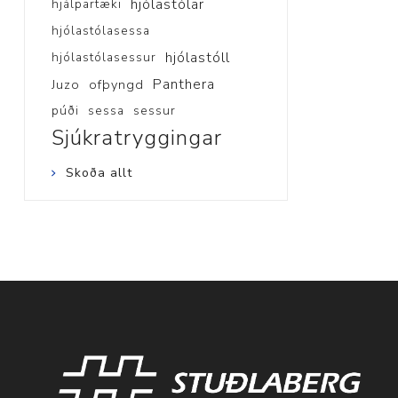
hjólastólar
hjálpartæki
hjólastólasessa
hjólastóll
hjólastólasessur
Panthera
Juzo
ofþyngd
púði
sessa
sessur
Sjúkratryggingar
Skoða allt