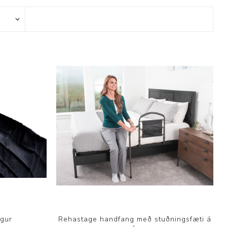
ggir
Heilbrigðisstofnanir
Innréttingar, vagnar og
borð
Rekstrarvörur
Skoðunar- og
meðferðarbekkir
Smátæki
Þrýstingsvafningar
ngur
Rehastage handfang með stuðningsfæti á