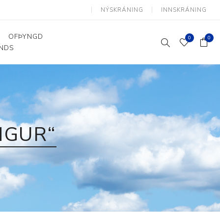
NÝSKRÁNING
INNSKRÁNING
OFÞYNGD
0
0
ANDS
Þjálfun og endurhæfing
Hjálpartæki
Flutningshjálpartæki
Gönguhjálpartæki
NGUR“
Smáhjálpartæki
Vinnuborð og sérhæfðir
stólar