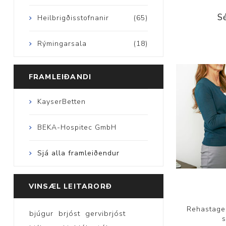
S
Heilbrigðisstofnanir
(65)
Rýmingarsala
(18)
FRAMLEIÐANDI
KayserBetten
BEKA-Hospitec GmbH
Sjá alla framleiðendur
VINSÆL LEITARORÐ
Rehastage
bjúgur
brjóst
gervibrjóst
s