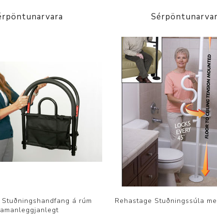
érpöntunarvara
Sérpöntunarva
 Stuðningshandfang á rúm
Rehastage Stuðningssúla me
amanleggjanlegt