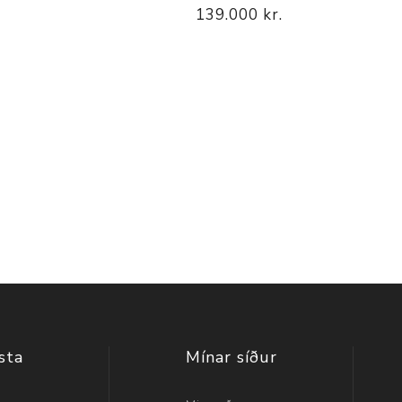
139.000 kr.
sta
Mínar síður