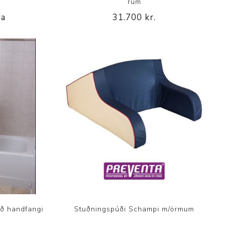
rúm
ra
31.700 kr.
ð handfangi
Stuðningspúði Schampi m/örmum