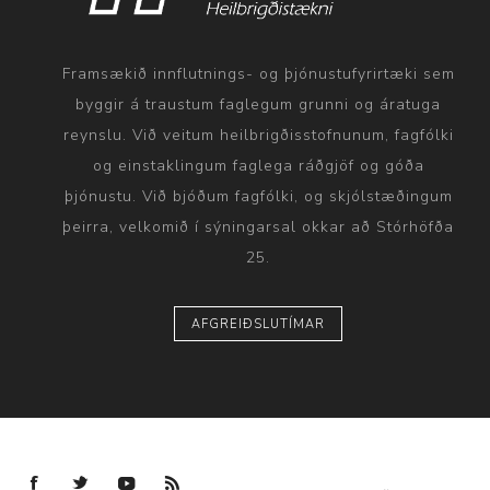
Framsækið innflutnings- og þjónustufyrirtæki sem
byggir á traustum faglegum grunni og áratuga
reynslu. Við veitum heilbrigðisstofnunum, fagfólki
og einstaklingum faglega ráðgjöf og góða
þjónustu. Við bjóðum fagfólki, og skjólstæðingum
þeirra, velkomið í sýningarsal okkar að Stórhöfða
25.
AFGREIÐSLUTÍMAR