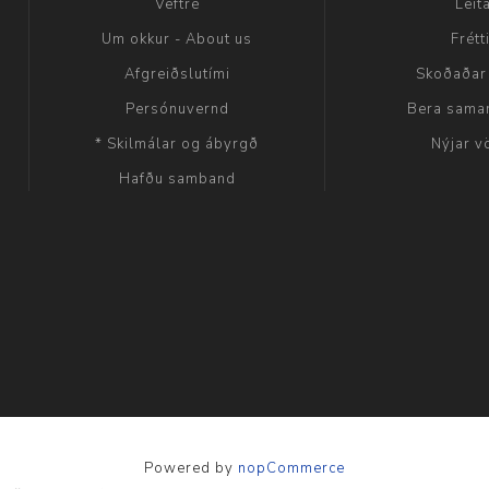
Veftré
Leit
Um okkur - About us
Frétt
Afgreiðslutími
Skoðaðar
Persónuvernd
Bera sama
* Skilmálar og ábyrgð
Nýjar v
Hafðu samband
Powered by
nopCommerce