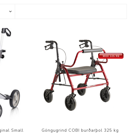
ggir
Heilbrigðisstofnanir
Innréttingar, vagnar og
borð
Rekstrarvörur
Skoðunar- og
meðferðarbekkir
Smátæki
Þrýstingsvafningar
ginal Small
Göngugrind COBI burðarþol 325 kg