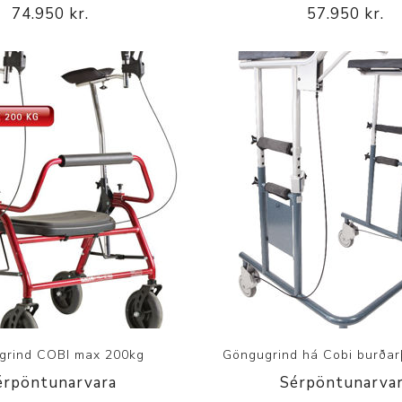
74.950 kr.
57.950 kr.
grind COBI max 200kg
Göngugrind há Cobi burðar
érpöntunarvara
Sérpöntunarva