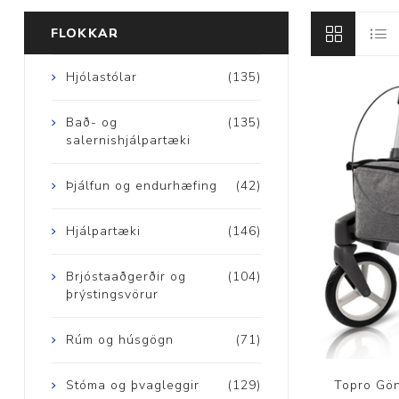
FLOKKAR
Brjóstaaðgerðir
Hjólastólar
(135)
Þrýstingsvörur
Bað- og
(135)
salernishjálpartæki
Þjálfun og endurhæfing
(42)
Hjálpartæki
(146)
Rýmingarsala
Brjóstaaðgerðir og
(104)
þrýstingsvörur
Rúm og húsgögn
(71)
Topro Gö
Stóma og þvagleggir
(129)