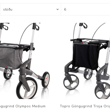
Brjóstaaðgerðir og þrýstingsvörur
Rúm og húsgögn
Stóma og þvagle
Rúm
Stómavörur
Dýnur
Þvagleggir
Húsgögn
Aukabúnaður
Legusáravarnir
ngugrind Olympos Medium
Topro Göngugrind Troja Ori