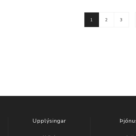
1
2
3
Upplýsingar
Þjónu