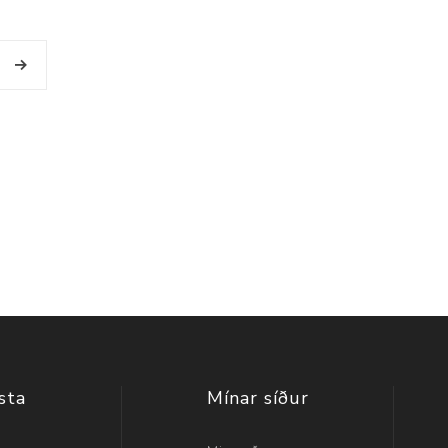
sta
Mínar síður