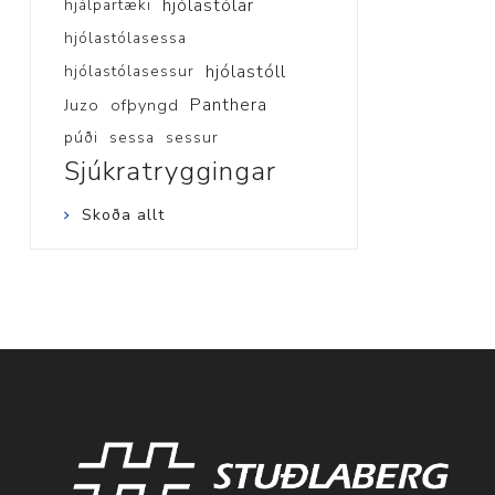
hjólastólar
hjálpartæki
hjólastólasessa
hjólastóll
hjólastólasessur
Panthera
Juzo
ofþyngd
púði
sessa
sessur
Sjúkratryggingar
Skoða allt