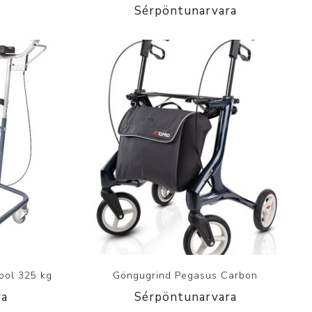
Sérpöntunarvara
þol 325 kg
Göngugrind Pegasus Carbon
ra
Sérpöntunarvara