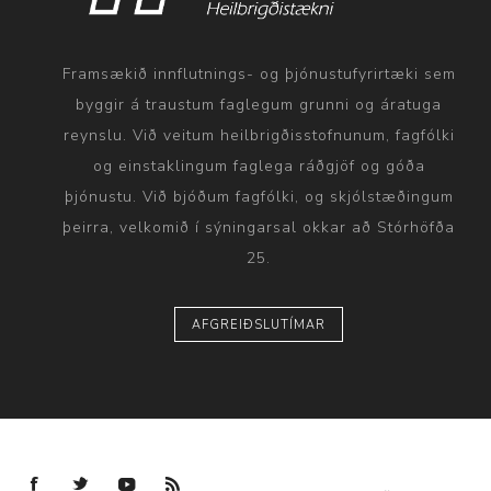
Framsækið innflutnings- og þjónustufyrirtæki sem
byggir á traustum faglegum grunni og áratuga
reynslu. Við veitum heilbrigðisstofnunum, fagfólki
og einstaklingum faglega ráðgjöf og góða
þjónustu. Við bjóðum fagfólki, og skjólstæðingum
þeirra, velkomið í sýningarsal okkar að Stórhöfða
25.
AFGREIÐSLUTÍMAR