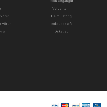
a
Minn aðgangur
ir
Vefpantanir
 vörur
Heimilisföng
n vörur
Innkaupakarfa
örur
Óskalisti