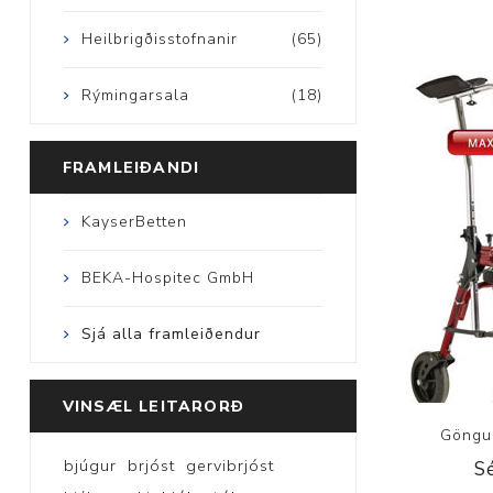
Heilbrigðisstofnanir
(65)
Rýmingarsala
(18)
FRAMLEIÐANDI
KayserBetten
BEKA-Hospitec GmbH
Sjá alla framleiðendur
VINSÆL LEITARORÐ
Göngu
bjúgur
brjóst
gervibrjóst
S