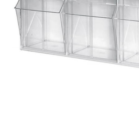
Brjóstaaðgerðir
Þrýstingsvörur
Rýmingarsala