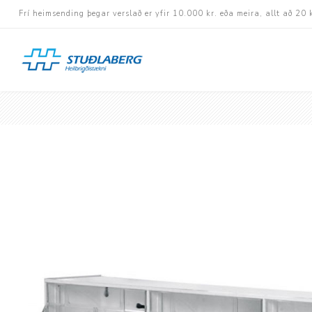
Frí heimsending þegar verslað er yfir 10.000 kr. eða meira, allt að 20 
Hjólastólar
Aukabúnaður
Aflbúnaður og handhj
Fastramma hjólastóla
Rafknúnir hjólastólar
Rafskutlur
Krossramma hjólastól
Sessur