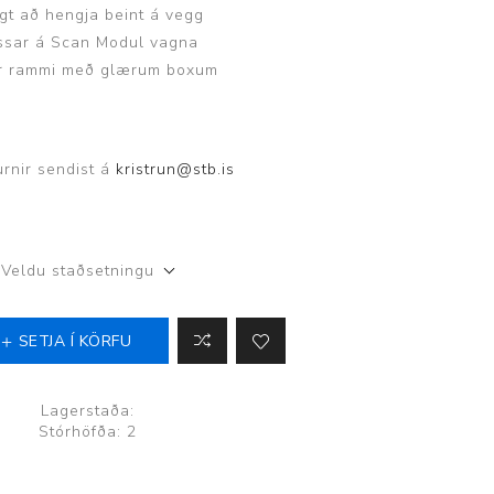
t að hengja beint á vegg
ggir
Heilbrigðisstofnanir
ssar á Scan Modul vagna
ur rammi með glærum boxum
Innréttingar, vagnar og
borð
Rekstrarvörur
urnir sendist á
kristrun@stb.is
Skoðunar- og
meðferðarbekkir
Smátæki
Veldu staðsetningu
Þrýstingsvafningar
SETJA Í KÖRFU
Lagerstaða:
Stórhöfða: 2