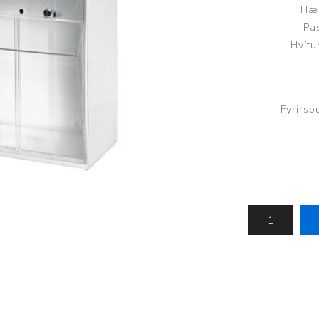
Hæg
Brjóstaaðgerðir og þrýstingsvörur
Rúm og húsgögn
Stóma og þvagle
Pa
Hvít
Rúm
Stómavörur
Dýnur
Þvagleggir
Húsgögn
Fyrirsp
Aukabúnaður
Legusáravarnir