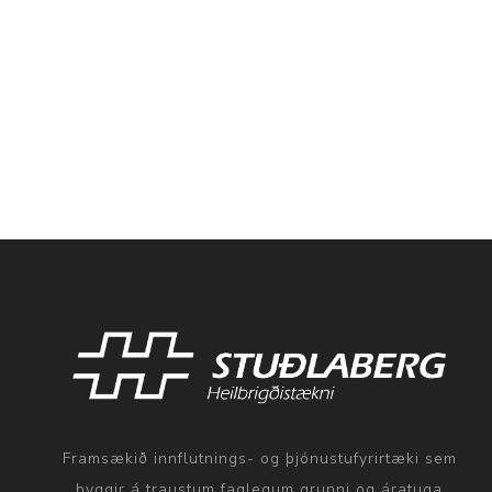
Framsækið innflutnings- og þjónustufyrirtæki sem
byggir á traustum faglegum grunni og áratuga