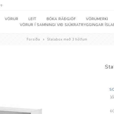
kg.
VÖRUR
LEIT
BÓKA RÁÐGJÖF
VÖRUMERKI
VÖRUR Í SAMNINGI VIÐ SJÚKRATRYGGINGAR ÍSL
Forsíða
Stalabox með 3 hólfum
Bað- og salernishjálpartæki
Baðker og lyftarar
Þjálfunarhjól
ól
Bað- og salernisstólar
Skynörvun
Sta
r
Salernisupphækkun og
Sérhæfð þríhjól
stoðir
Bað- og skiptiborð
S
V
ar
60