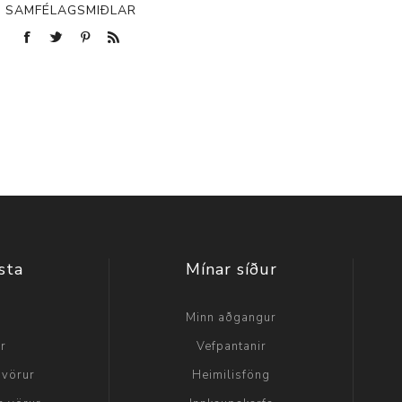
SAMFÉLAGSMIÐLAR
sta
Mínar síður
a
Minn aðgangur
ir
Vefpantanir
 vörur
Heimilisföng