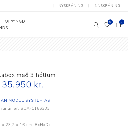
NÝSKRÁNING
INNSKRÁNING
OFÞYNGD
0
0
ANDS
Þjálfun og endurhæfing
Hjálpartæki
Flutningshjálpartæki
Gönguhjálpartæki
labox með 3 hólfum
Smáhjálpartæki
35.950 kr.
Vinnuborð og sérhæfðir
stólar
CAN MODUL SYSTEM AS
örunúmer:
SCA-1166333
 x 23,7 x 16 cm (BxHxD)