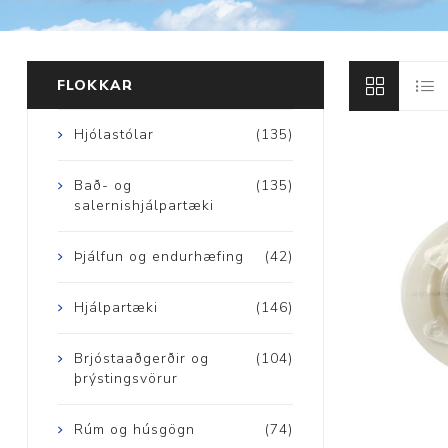
Brjóstaaðgerðir
FLOKKAR
Þrýstingsvörur
Hjólastólar
(135)
Bað- og
(135)
salernishjálpartæki
Þjálfun og endurhæfing
(42)
Rýmingarsala
Hjálpartæki
(146)
Brjóstaaðgerðir og
(104)
þrýstingsvörur
Rúm og húsgögn
(74)