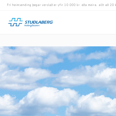
Frí heimsending þegar verslað er yfir 10.000 kr. eða meira, allt að 20 
Hjólastólar
Aukabúnaður
Aflbúnaður og handhj
Fastramma hjólastóla
Rafknúnir hjólastólar
Rafskutlur
Krossramma hjólastól
Sessur