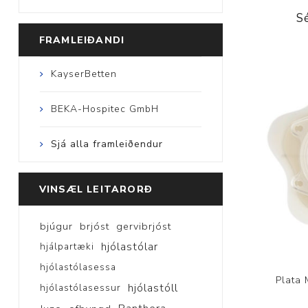
S
FRAMLEIÐANDI
KayserBetten
BEKA-Hospitec GmbH
Sjá alla framleiðendur
VINSÆL LEITARORÐ
bjúgur
brjóst
gervibrjóst
hjólastólar
hjálpartæki
hjólastólasessa
Plata
hjólastóll
hjólastólasessur