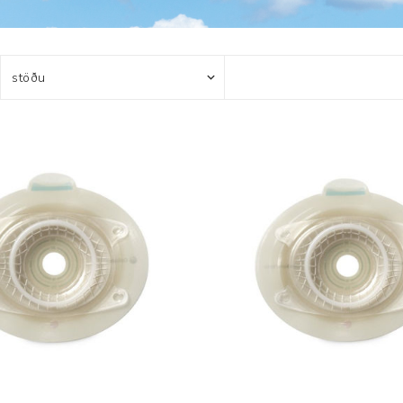
Brjóstaaðgerðir og þrýstingsvörur
Rúm og húsgögn
Stóma og þvagle
Rúm
Stómavörur
Dýnur
Þvagleggir
Húsgögn
Aukabúnaður
Legusáravarnir