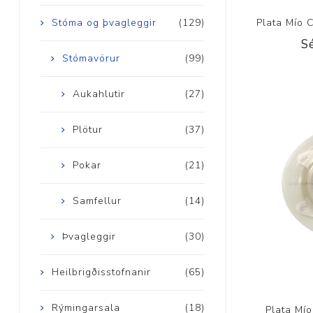
Plata Mío 
Stóma og þvagleggir
(129)
S
Stómavörur
(99)
Aukahlutir
(27)
Plötur
(37)
Pokar
(21)
Samfellur
(14)
Þvagleggir
(30)
Heilbrigðisstofnanir
(65)
Rýmingarsala
(18)
Plata Mí