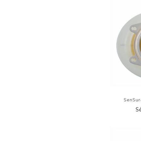
SenSur
S