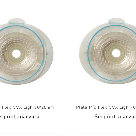
o Flex CVX Ligh 50/25mm
Plata Mío Flex CVX Ligh 
érpöntunarvara
Sérpöntunarva