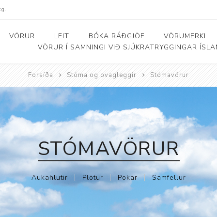
kg.
VÖRUR
LEIT
BÓKA RÁÐGJÖF
VÖRUMERKI
VÖRUR Í SAMNINGI VIÐ SJÚKRATRYGGINGAR ÍSL
Forsíða
Stóma og þvagleggir
Stómavörur
Bað- og salernishjálpartæki
Baðker og lyftarar
Þjálfunarhjól
ól
Bað- og salernisstólar
Skynörvun
r
Salernisupphækkun og
Sérhæfð þríhjól
STÓMAVÖRUR
stoðir
Bað- og skiptiborð
Aukahlutir
Plötur
Pokar
Samfellur
ar