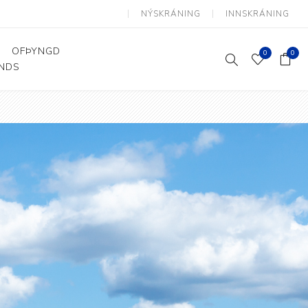
NÝSKRÁNING
INNSKRÁNING
OFÞYNGD
0
0
ANDS
Þjálfun og endurhæfing
Hjálpartæki
Flutningshjálpartæki
Gönguhjálpartæki
Smáhjálpartæki
Vinnuborð og sérhæfðir
stólar