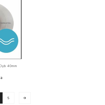
 Dyb 40mm
ra
5