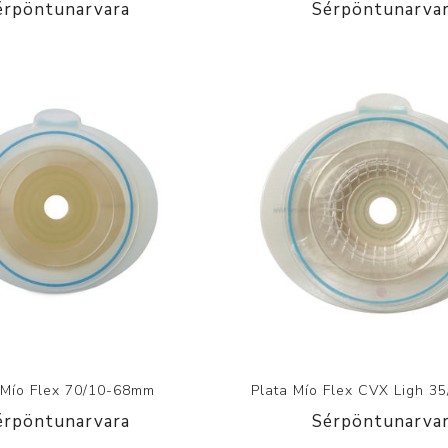
érpöntunarvara
Sérpöntunarva
 Mío Flex 70/10-68mm
Plata Mío Flex CVX Ligh 
érpöntunarvara
Sérpöntunarva