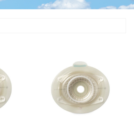
ggir
Heilbrigðisstofnanir
Innréttingar, vagnar og
borð
Rekstrarvörur
Skoðunar- og
meðferðarbekkir
Smátæki
Þrýstingsvafningar