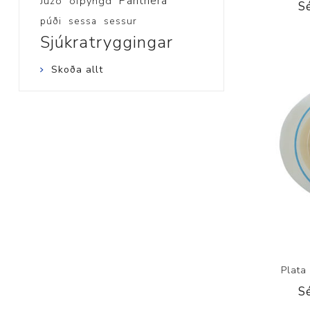
Panthera
Juzo
ofþyngd
S
púði
sessa
sessur
Sjúkratryggingar
Skoða allt
Plata
S