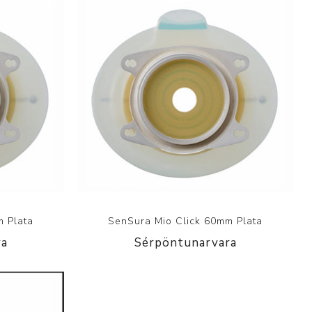
m Plata
SenSura Mio Click 60mm Plata
ra
Sérpöntunarvara