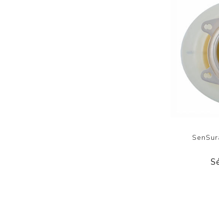
SenSur
S