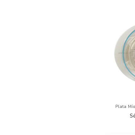
Plata Mí
S