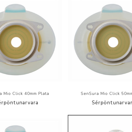
a Mio Click 40mm Plata
SenSura Mio Click 50m
érpöntunarvara
Sérpöntunarva