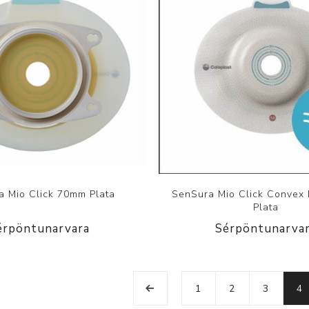
a Mio Click 70mm Plata
SenSura Mio Click Convex
Plata
érpöntunarvara
Sérpöntunarva
1
2
3
4