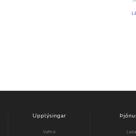
S
Upplýsingar
Þjónu
Veftré
Leit