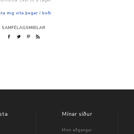
tórhöfða: Ekki til á lager
SAMFÉLAGSMIÐLAR
sta
Mínar síður
a
Minn aðgangur