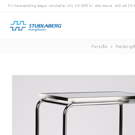
Frí heimsending þegar verslað er yfir 10.000 kr. eða meira, allt að 20 
Forsíða
Heilbrigð
Hjólastólar
Aukabúnaður
Aflbúnaður og handhj
Fastramma hjólastóla
Rafknúnir hjólastólar
Rafskutlur
Krossramma hjólastól
Sessur