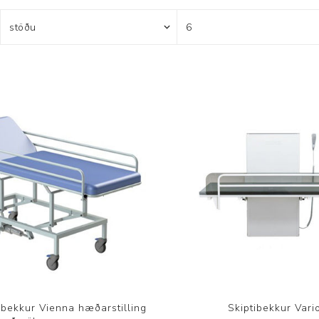
Brjóstaaðgerðir og þrýstingsvörur
Rúm og húsgögn
Stóma og þvagle
Rúm
Stómavörur
Dýnur
Þvagleggir
Húsgögn
Aukabúnaður
Legusáravarnir
tibekkur Vienna hæðarstilling
Skiptibekkur Vari