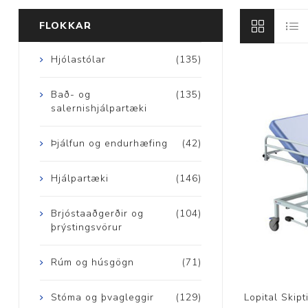
FLOKKAR
Brjóstaaðgerðir
Hjólastólar
(135)
Þrýstingsvörur
Bað- og
(135)
salernishjálpartæki
Þjálfun og endurhæfing
(42)
Hjálpartæki
(146)
Rýmingarsala
Brjóstaaðgerðir og
(104)
þrýstingsvörur
Rúm og húsgögn
(71)
Lopital Skip
Stóma og þvagleggir
(129)