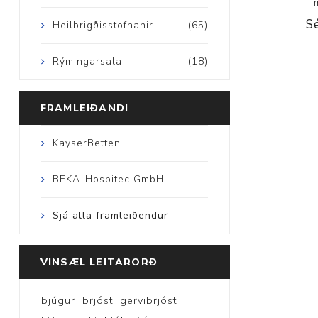
S
Heilbrigðisstofnanir
(65)
Rýmingarsala
(18)
FRAMLEIÐANDI
KayserBetten
BEKA-Hospitec GmbH
Sjá alla framleiðendur
VINSÆL LEITARORÐ
bjúgur
brjóst
gervibrjóst