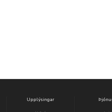
Upplýsingar
Þjónu