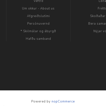
Veftré
Leit
Um okkur - About us
Frétt
Afgreiðslutími
Skoðaðar
Persónuvernd
Bera sama
* Skilmálar og ábyrgð
Nýjar v
Hafðu samband
Powered by
nopCommerce