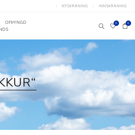
NÝSKRÁNING
INNSKRÁNING
OFÞYNGD
0
0
ANDS
Þjálfun og endurhæfing
Hjálpartæki
Flutningshjálpartæki
Gönguhjálpartæki
KKUR“
Smáhjálpartæki
Vinnuborð og sérhæfðir
stólar