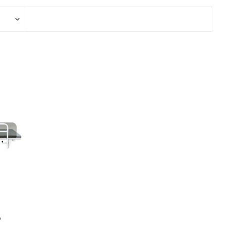
ggir
Heilbrigðisstofnanir
Innréttingar, vagnar og
borð
Rekstrarvörur
Skoðunar- og
meðferðarbekkir
Smátæki
Þrýstingsvafningar
o