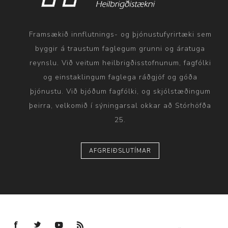
Framsækið innflutnings- og þjónustufyrirtæki sem
byggir á traustum faglegum grunni og áratuga
reynslu. Við veitum heilbrigðisstofnunum, fagfólki
og einstaklingum faglega ráðgjöf og góða
þjónustu. Við bjóðum fagfólki, og skjólstæðingum
þeirra, velkomið í sýningarsal okkar að Stórhöfða
25.
AFGREIÐSLUTÍMAR