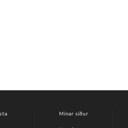
sta
Mínar síður