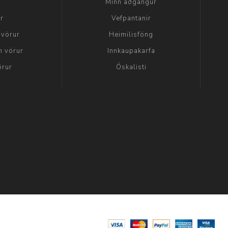
a
Minn aðgangur
ir
Vefpantanir
 vörur
Heimilisföng
n vörur
Innkaupakarfa
örur
Óskalisti