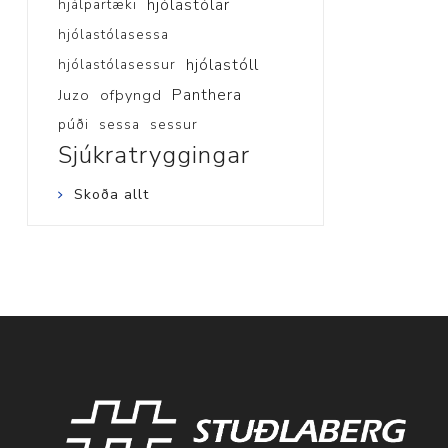
hjólastólar
hjálpartæki
hjólastólasessa
hjólastóll
hjólastólasessur
Panthera
Juzo
ofþyngd
púði
sessa
sessur
Sjúkratryggingar
Skoða allt